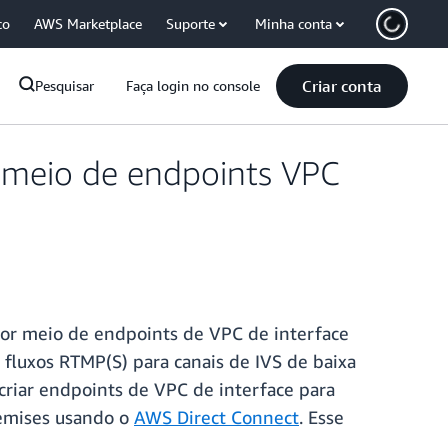
co
AWS Marketplace
Suporte
Minha conta
Criar conta
Pesquisar
Faça login no console
r meio de endpoints VPC
por meio de endpoints de VPC de interface
fluxos RTMP(S) para canais de IVS de baixa
 criar endpoints de VPC de interface para
remises usando o
AWS Direct Connect
. Esse