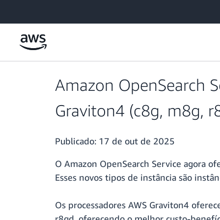
Pular para o conteúdo principal
Amazon OpenSearch Ser
Graviton4 (c8g, m8g, r
Publicado:
17 de out de 2025
O Amazon OpenSearch Service agora ofer
Esses novos tipos de instância são instâ
Os processadores AWS Graviton4 oferec
r8gd, oferecendo o melhor custo-benefíc