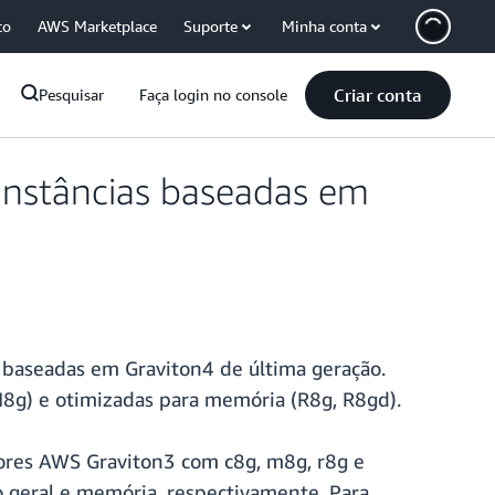
co
AWS Marketplace
Suporte
Minha conta
Criar conta
Pesquisar
Faça login no console
instâncias baseadas em
 baseadas em Graviton4 de última geração.
(M8g) e otimizadas para memória (R8g, R8gd).
res AWS Graviton3 com c8g, m8g, r8g e
 geral e memória, respectivamente. Para