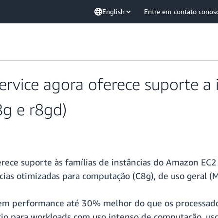
English
Entre em contato conos
vice agora oferece suporte a 
8g e r8gd)
ece suporte às famílias de instâncias do Amazon EC2
ncias otimizadas para computação (C8g), de uso geral 
em performance até 30% melhor do que os processado
io para workloads com uso intenso de computação, uso