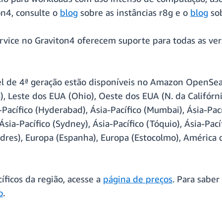
on4, consulte o
blog
sobre as instâncias r8g e o
blog
sob
vice no Graviton4 oferecem suporte para todas as ver
tel de 4ª geração estão disponíveis no Amazon OpenSe
, Leste dos EUA (Ohio), Oeste dos EUA (N. da Califórni
-Pacífico (Hyderabad), Ásia-Pacífico (Mumbai), Ásia-Pacíf
 Ásia-Pacífico (Sydney), Ásia-Pacífico (Tóquio), Ásia-Pac
ondres), Europa (Espanha), Europa (Estocolmo), Améric
íficos da região, acesse a
página de preços
. Para sabe
o
.