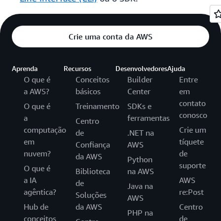
Crie uma conta da AWS
Aprenda
Recursos
Desenvolvedores
Ajuda
O que é
Conceitos
Builder
Entre
a AWS?
básicos
Center
em
contato
O que é
Treinamento
SDKs e
conosco
a
ferramentas
Centro
computação
Crie um
de
.NET na
em
tíquete
Confiança
AWS
nuvem?
de
da AWS
Python
suporte
O que é
Biblioteca
na AWS
a IA
AWS
de
Java na
agêntica?
re:Post
Soluções
AWS
Hub de
da AWS
Centro
PHP na
conceitos
de