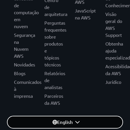
Centro
AWS
de
Conhecimen
de
JavaScript
computação
arquitetura
Visão
na AWS
em
geral do
Perguntas
nuvem
AWS
frequentes
Segurança
Support
sobre
na
produtos
Obtenha
Nuvem
e
ajuda
AWS
tópicos
especializa
Novidades
técnicos
Acessibilida
Blogs
Relatórios
da AWS
de
Comunicados
Jurídico
analistas
à
imprensa
Parceiros
da AWS
English