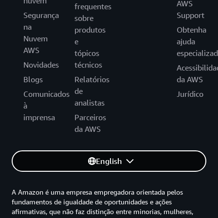
nuvem
AWS
frequentes
Segurança
Support
sobre
na
produtos
Obtenha
Nuvem
e
ajuda
AWS
tópicos
especializa
Novidades
técnicos
Acessibilida
Blogs
Relatórios
da AWS
de
Comunicados
Jurídico
analistas
à
imprensa
Parceiros
da AWS
English
A Amazon é uma empresa empregadora orientada pelos
fundamentos de igualdade de oportunidades e ações
afirmativas, que não faz distinção entre minorias, mulheres,