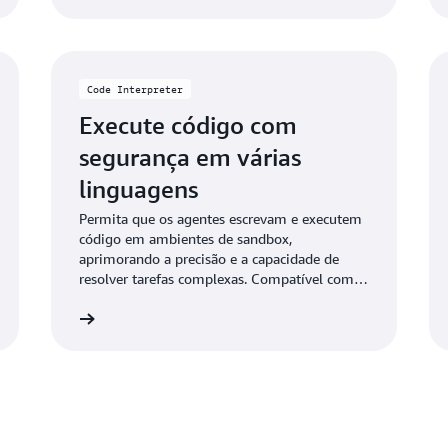
Code Interpreter
Execute código com
segurança em várias
linguagens
Permita que os agentes escrevam e executem
código em ambientes de sandbox,
aprimorando a precisão e a capacidade de
resolver tarefas complexas. Compatível com
várias linguagens e processamento de dados
Saiba mais
Saiba ma
em grande escala.