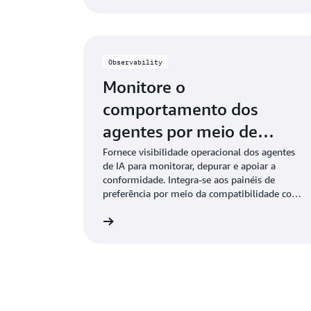
Observability
Monitore o
comportamento dos
agentes por meio de
painéis intuitivos
Fornece visibilidade operacional dos agentes
de IA para monitorar, depurar e apoiar a
conformidade. Integra-se aos painéis de
preferência por meio da compatibilidade com
o OpenTelemetry.
Saiba mais