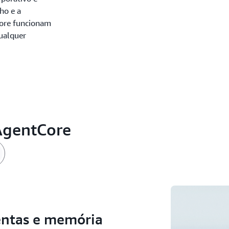
ho e a
Core funcionam
ualquer
AgentCore
entas e memória