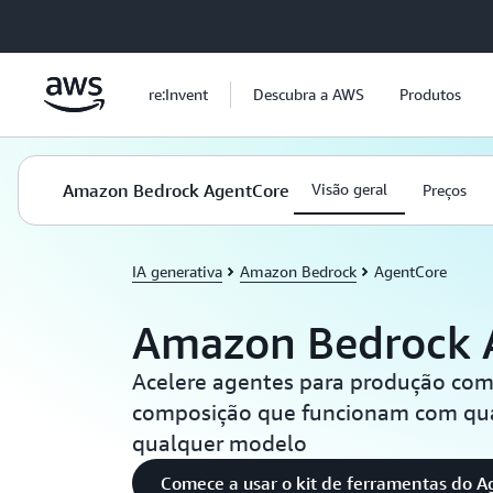
Pular para o conteúdo principal
re:Invent
Descubra a AWS
Produtos
Amazon Bedrock AgentCore
Visão geral
Preços
IA generativa
Amazon Bedrock
AgentCore
Amazon Bedrock 
Acelere agentes para produção com
composição que funcionam com qu
qualquer modelo
Comece a usar o kit de ferramentas do 