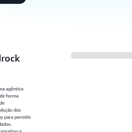
drock
ma agêntica
s de forma
 de
odução dos
y para permitir
dados.
rporativo e