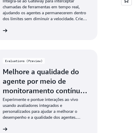
em tempo real
Integra-se ao Gateway para interceptar
chamadas de ferramentas em tempo real,
ajudando os agentes a permanecerem dentro
dos limites sem diminuir a velocidade. Crie
políticas usando linguagem natural que é
is
convertida para o Cedar.
Evaluations (Preview)
Melhore a qualidade do
agente por meio de
monitoramento contínuo
e em tempo real
Experimente e pontue interações ao vivo
usando avaliadores integrados e
personalizados para ajudar a melhorar o
desempenho e a qualidade dos agentes.
Elimina a complexidade operacional, tornando
is
a avaliação de qualidade acessível.