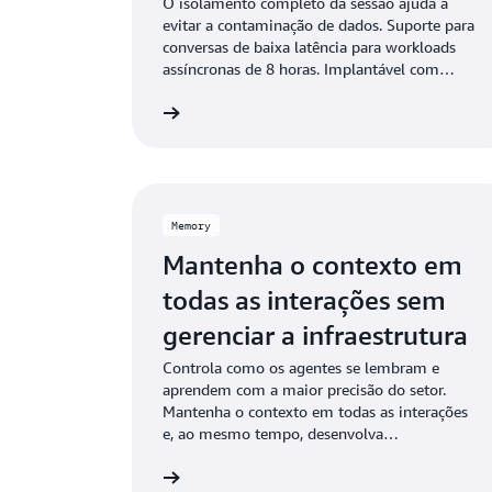
pelos recursos ativos
O isolamento completo da sessão ajuda a
evitar a contaminação de dados. Suporte para
consumidos
conversas de baixa latência para workloads
assíncronas de 8 horas. Implantável com
upload de código ou contêineres.
Saiba mais
Memory
Mantenha o contexto em
todas as interações sem
gerenciar a infraestrutura
Controla como os agentes se lembram e
aprendem com a maior precisão do setor.
Mantenha o contexto em todas as interações
e, ao mesmo tempo, desenvolva
conhecimentos que melhoram o desempenho
Saiba mais
ao longo do tempo.