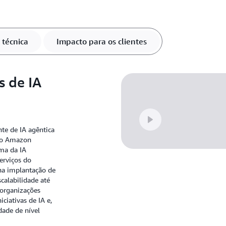
técnica
Impacto para os clientes
 de IA
te de IA agêntica
 do Amazon
ma da IA
erviços do
 na implantação de
calabilidade até
 organizações
ciativas de IA e,
dade de nível