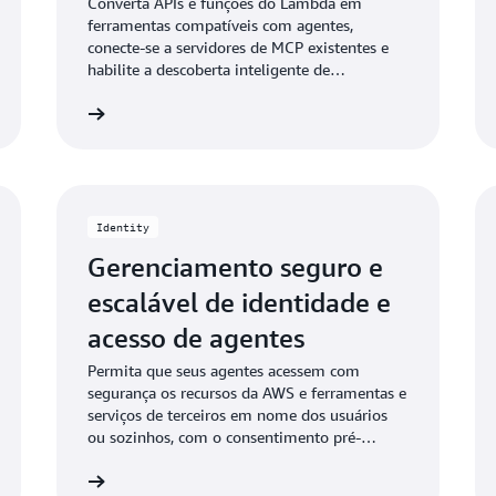
Converta APIs e funções do Lambda em
ferramentas compatíveis com agentes,
conecte-se a servidores de MCP existentes e
habilite a descoberta inteligente de
ferramentas por meio da pesquisa semântica.
Saiba mais
Saiba ma
Identity
Gerenciamento seguro e
escalável de identidade e
acesso de agentes
Permita que seus agentes acessem com
segurança os recursos da AWS e ferramentas e
serviços de terceiros em nome dos usuários
ou sozinhos, com o consentimento pré-
autorizado do usuário.
Saiba mais
Saiba ma