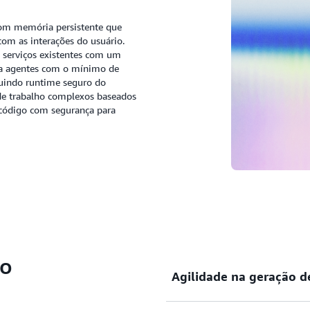
 com memória persistente que
om as interações do usuário.
e serviços existentes com um
ra agentes com o mínimo de
luindo runtime seguro do
 de trabalho complexos baseados
 código com segurança para
do
Agilidade na geração d