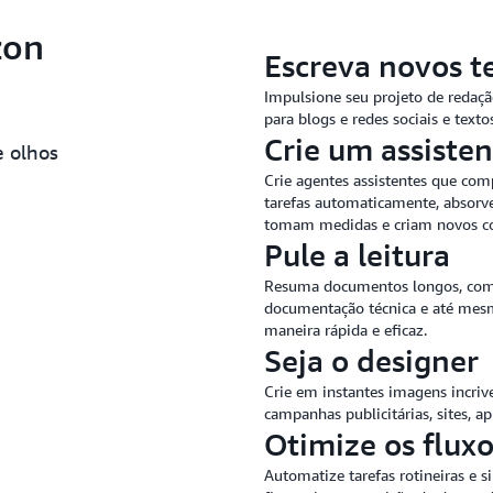
zon
Escreva novos t
Impulsione seu projeto de redaçã
para blogs e redes sociais e text
Crie um assisten
e olhos
Crie agentes assistentes que com
tarefas automaticamente, absorv
tomam medidas e criam novos con
Pule a leitura
Resuma documentos longos, como a
documentação técnica e até mesmo
maneira rápida e eficaz.
Seja o designer
Crie em instantes imagens incriv
campanhas publicitárias, sites, a
Otimize os fluxo
Automatize tarefas rotineiras e 