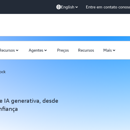
English
Entre em contato conos
Recursos
Agentes
Preços
Recursos
Mais
ock
e IA generativa, desde
nfiança