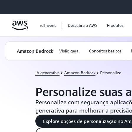
Pular para o conteúdo principal
re:Invent
Descubra a AWS
Produtos
Amazon Bedrock
Visão geral
Conceitos básicos
IA generativa
Amazon Bedrock
Personalize
Personalize suas 
Personalize com segurança aplicaçõ
generativa para melhorar a precisão
Explore opções de personalização no A