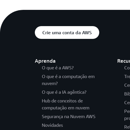
Crie uma conta da AWS
Aprenda
Recu
O que é a AWS?
Co
O que é a computação em
Tr
nuvem?
Ce
O que é a IA agêntica?
Bi
Hub de conceitos de
Ce
computação em nuvem
Pe
Segurança na Nuvem AWS
pr
Novidades
Re