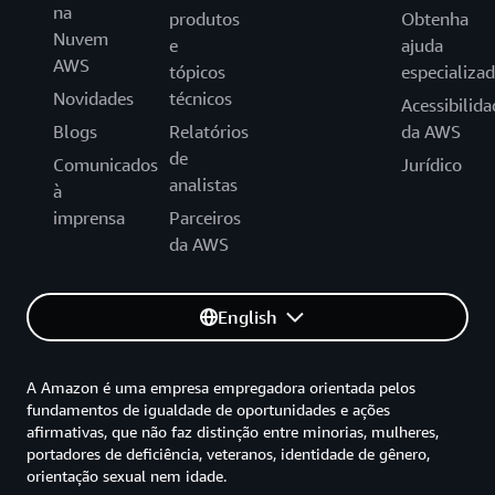
na
produtos
Obtenha
Nuvem
e
ajuda
AWS
tópicos
especializa
Novidades
técnicos
Acessibilida
Blogs
Relatórios
da AWS
de
Comunicados
Jurídico
analistas
à
imprensa
Parceiros
da AWS
English
A Amazon é uma empresa empregadora orientada pelos
fundamentos de igualdade de oportunidades e ações
afirmativas, que não faz distinção entre minorias, mulheres,
portadores de deficiência, veteranos, identidade de gênero,
orientação sexual nem idade.