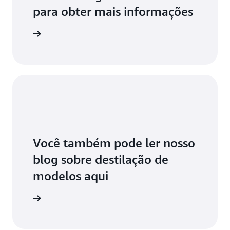
para obter mais informações
ia o guia
Você também pode ler nosso
blog sobre destilação de
modelos aqui
ia o blog