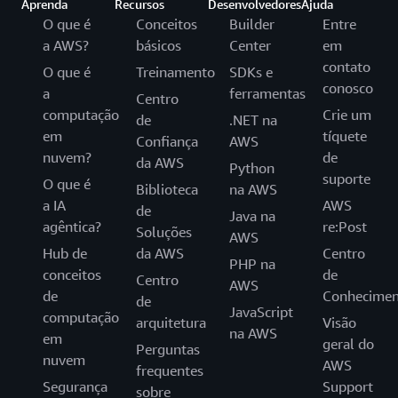
Aprenda
Recursos
Desenvolvedores
Ajuda
O que é
Conceitos
Builder
Entre
a AWS?
básicos
Center
em
contato
O que é
Treinamento
SDKs e
conosco
a
ferramentas
Centro
computação
Crie um
de
.NET na
em
tíquete
Confiança
AWS
nuvem?
de
da AWS
Python
suporte
O que é
Biblioteca
na AWS
a IA
AWS
de
Java na
agêntica?
re:Post
Soluções
AWS
Hub de
da AWS
Centro
PHP na
conceitos
de
Centro
AWS
de
Conhecimen
de
JavaScript
computação
arquitetura
Visão
na AWS
em
geral do
Perguntas
nuvem
AWS
frequentes
Segurança
Support
sobre