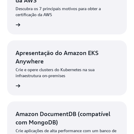
da AWS
Descubra os 7 principais motivos para obter a
certificação da AWS
ba mais
Apresentação do Amazon EKS
Anywhere
Crie e opere clusters do Kubernetes na sua
infraestrutura on-premises
ba mais
Amazon DocumentDB (compatível
com MongoDB)
Crie aplicações de alta performance com um banco de