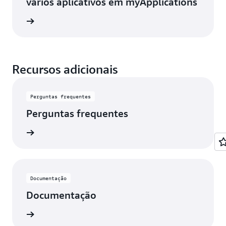
vários aplicativos em myApplications
ba mais
Recursos adicionais
Perguntas frequentes
Perguntas frequentes
ba mais
Documentação
Documentação
ba mais