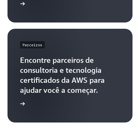
para você.
de vendas
Parceiros
Encontre parceiros de
consultoria e tecnologia
certificados da AWS para
ajudar você a começar.
 parceiro