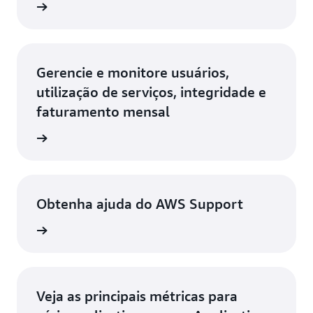
ba mais
Gerencie e monitore usuários,
utilização de serviços, integridade e
faturamento mensal
ba mais
Obtenha ajuda do AWS Support
ba mais
Veja as principais métricas para