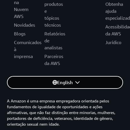
na
produtos
Obtenha
Nuvem
e
ajuda
AWS
tópicos
especializa
Novidades
técnicos
Acessibilida
Blogs
Relatórios
da AWS
de
Comunicados
Jurídico
analistas
à
imprensa
Parceiros
da AWS
English
A Amazon é uma empresa empregadora orientada pelos
fundamentos de igualdade de oportunidades e ações
afirmativas, que não faz distinção entre minorias, mulheres,
portadores de deficiência, veteranos, identidade de gênero,
orientação sexual nem idade.