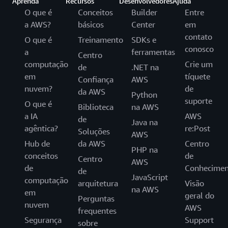
Aprenda
Recursos
Desenvolvedores
Ajuda
O que é
Conceitos
Builder
Entre
a AWS?
básicos
Center
em
contato
O que é
Treinamento
SDKs e
conosco
a
ferramentas
Centro
computação
Crie um
de
.NET na
em
tíquete
Confiança
AWS
nuvem?
de
da AWS
Python
suporte
O que é
Biblioteca
na AWS
a IA
AWS
de
Java na
agêntica?
re:Post
Soluções
AWS
Hub de
da AWS
Centro
PHP na
conceitos
de
Centro
AWS
de
Conhecimen
de
JavaScript
computação
arquitetura
Visão
na AWS
em
geral do
Perguntas
nuvem
AWS
frequentes
Segurança
Support
sobre