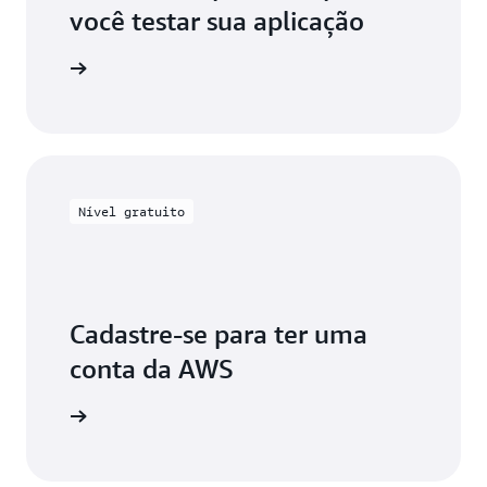
você testar sua aplicação
ra testes
Nível gratuito
Cadastre-se para ter uma
conta da AWS
astre-se