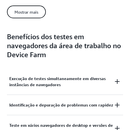
configurações exatas que você precisa e permite que você
mantenha as configurações entre as sessões. Como esses
Mostrar mais
dispositivos são exclusivamente para o seu uso, não é
necessário esperar que outros usuários terminem de usá-los.
Benefícios dos testes em
navegadores da área de trabalho no
Device Farm
Execução de testes simultaneamente em diversas
instâncias de navegadores
A grade de navegadores totalmente gerenciada no
Identificação e depuração de problemas com rapidez
Device Farm é escalada conforme necessário,
permitindo que você execute vários testes em
Use vídeos, logs do console, logs de ações e logs do
Teste em vários navegadores de desktop e versões de
paralelo para acelerar a execução do conjunto de