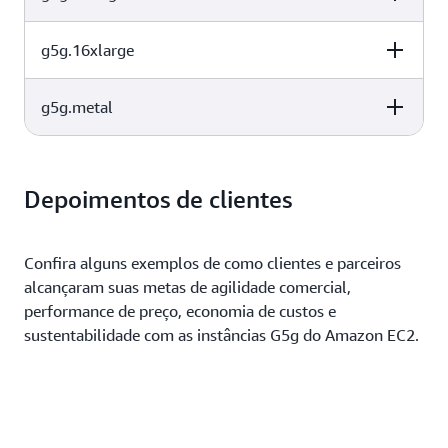
Tensor Core
(GB)
1
16
8
g5g.16xlarge
GPU NVIDIA T4G
Memória de GPU
vCPUs
Tensor Core
(GB)
1
16
16
g5g.metal
GPU NVIDIA T4G
Memória de GPU
vCPUs
Tensor Core
(GB)
1
16
32
GPU NVIDIA T4G
Memória de GPU
vCPUs
Tensor Core
(GB)
Depoimentos de clientes
2
32
64
2
32
64
Confira alguns exemplos de como clientes e parceiros
alcançaram suas metas de agilidade comercial,
performance de preço, economia de custos e
sustentabilidade com as instâncias G5g do Amazon EC2.