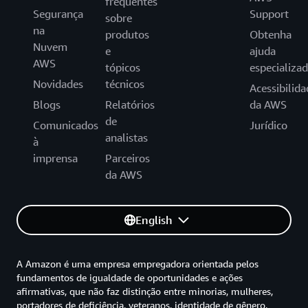
frequentes
Segurança
Support
sobre
na
produtos
Obtenha
Nuvem
e
ajuda
AWS
tópicos
especializa
Novidades
técnicos
Acessibilida
Blogs
Relatórios
da AWS
de
Comunicados
Jurídico
analistas
à
imprensa
Parceiros
da AWS
English
A Amazon é uma empresa empregadora orientada pelos
fundamentos de igualdade de oportunidades e ações
afirmativas, que não faz distinção entre minorias, mulheres,
portadores de deficiência, veteranos, identidade de gênero,