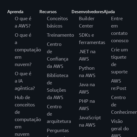
Aprenda
Recursos
Desenvolvedores
Ajuda
O que é
Conceitos
Builder
Entre
a AWS?
básicos
Center
em
contato
O que é
Treinamento
SDKs e
conosco
a
ferramentas
Centro
computação
Crie um
de
.NET na
em
tíquete
Confiança
AWS
nuvem?
de
da AWS
Python
suporte
O que é
Biblioteca
na AWS
a IA
AWS
de
Java na
agêntica?
re:Post
Soluções
AWS
Hub de
da AWS
Centro
PHP na
conceitos
de
Centro
AWS
de
Conhecimen
de
JavaScript
computação
arquitetura
Visão
na AWS
em
geral do
Perguntas
nuvem
AWS