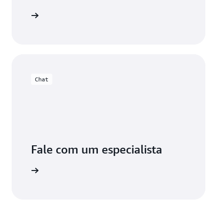
o console
Chat
Fale com um especialista
aiba mais