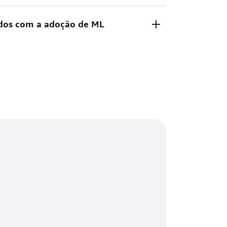
 de dados de transmissão em tempo real
ados com a adoção de ML
os de transmissão de longa duração, alta
 a falhas.
eworks de ML de código aberto, como
rFlow e Apache MXNet. Conecte-se ao
ara realizar treinamento de modelos,
ande escala.