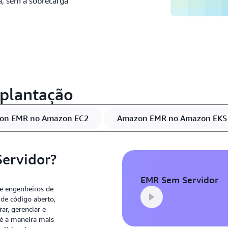
a, sem a sobrecarga
mplantação
on EMR no Amazon EC2
Amazon EMR no Amazon EKS
Servidor?
EMR Sem Servidor
 e engenheiros de
 de código aberto,
r, gerenciar e
 é a maneira mais