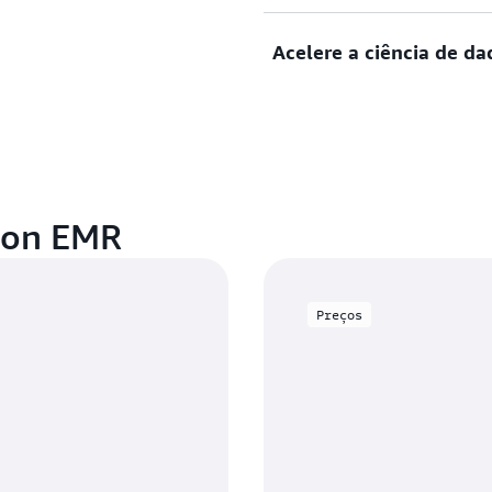
Analise eventos de origens
Acelere a ciência de d
para criar pipelines de dad
disponibilidade e tolerantes
Analise dados usando fram
Apache Spark MLlib, Tenso
Amazon SageMaker Studio p
análises e relatórios em gr
zon EMR
Preços