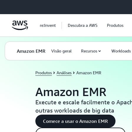
Pular para o conteúdo principal
re:Invent
Descubra a AWS
Produtos
Amazon EMR
Visão geral
Recursos
Workloads
Produtos
Análises
Amazon EMR
Amazon EMR
Execute e escale facilmente o Apach
outras workloads de big data
Comece a usar o Amazon EMR