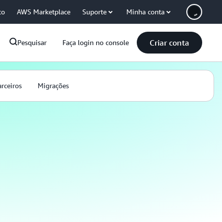
co
AWS Marketplace
Suporte
Minha conta
Criar conta
Pesquisar
Faça login no console
arceiros
Migrações