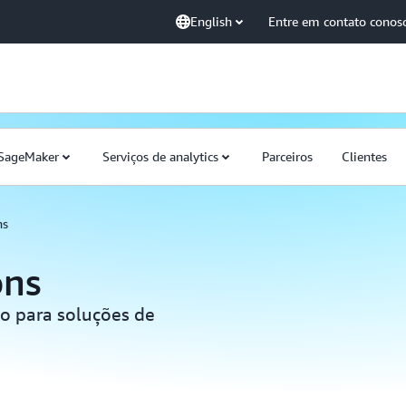
English
Entre em contato conos
SageMaker
Serviços de analytics
Parceiros
Clientes
ns
ons
o para soluções de