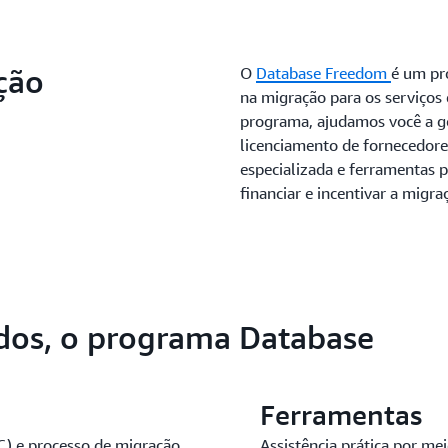
ção
O
Database Freedom
é um pr
na migração para os serviços
programa, ajudamos você a ge
licenciamento de fornecedore
especializada e ferramentas p
financiar e incentivar a migr
cados, o programa Database
Ferramentas
C) e processo de migração.
Assistência prática por m