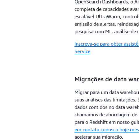
OpenSearch Dashboards, o A
completa de capacidades ava
escalável UltraWarm, control
emissão de alertas, reindexaç
pesquisa com ML, análise de 
Inscreva-se para obter assis
Service
Migrações de data wa
Migrar para um data wareho
suas análises das limitações.
dados contidos no data wareho
chamamos de abordagem de “l
para o Redshift em nosso gu
em contato conosco hoje m
acelerar sua migração.