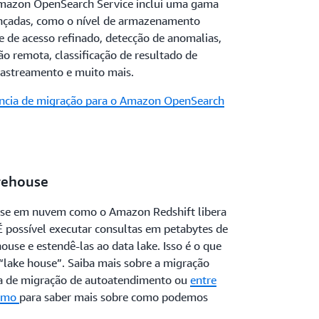
mazon OpenSearch Service inclui uma gama
nçadas, como o nível de armazenamento
e de acesso refinado, detecção de anomalias,
ão remota, classificação de resultado de
rastreamento e muito mais.
tência de migração para o Amazon OpenSearch
rehouse
use em nuvem como o Amazon Redshift libera
 É possível executar consultas em petabytes de
use e estendê-las ao data lake. Isso é o que
ake house”. Saiba mais sobre a migração
ia de migração de autoatendimento ou
entre
esmo
para saber mais sobre como podemos