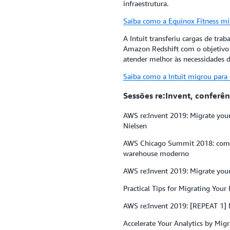
infraestrutura.
Saiba como a Equinox Fitness mi
A Intuit transferiu cargas de tra
Amazon Redshift com o objetivo d
atender melhor às necessidades do
Saiba como a Intuit migrou para 
Sessões re:Invent, conferê
AWS re:Invent 2019: Migrate your
Nielsen
AWS Chicago Summit 2018: como 
warehouse moderno
AWS re:Invent 2019: Migrate you
Practical Tips for Migrating You
AWS re:Invent 2019: [REPEAT 1] 
Accelerate Your Analytics by Mi