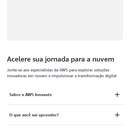
Acelere sua jornada para a nuvem
Junte-se aos especialistas da AWS para explorar soluções
inovadoras em nuvem e impulsionar a transformação digital
Sobre o AWS Innovate
O AWS Innovate é uma série de eventos virtuais
O que você vai aprender?
gratuitos que reúne a comunidade de computação
em nuvem para explorar tecnologias de ponta,