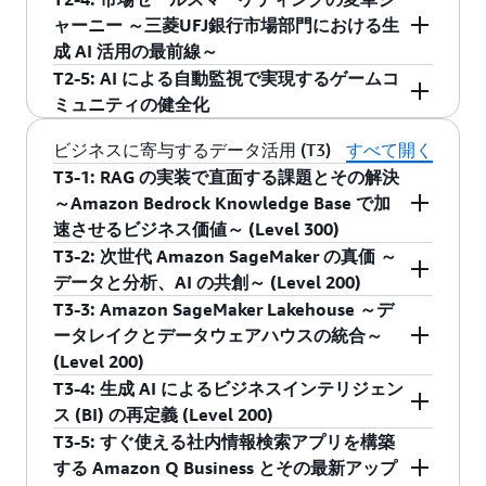
ーメーションの進捗は停滞しており、成果の出
した。これを解決するため、電話窓口を Amazon
カラクリは創業以来、独自の言語モデルの開発
ャーニー ～三菱UFJ銀行市場部門における生
ている割合は先を進む米国とで 3 倍近い差があ
Connect に移行し、Amazon Connect Contact
を行ってきました。カラクリの LLM は AWS
成 AI 活用の最前線～
る現状は変わっていません。本セッションで
Lens 等を活用して通話内容の書き起こしや要
Trainium を活用することで、低コストながら高
T2-5: AI による自動監視で実現するゲームコ
は、AWS の 100 社を超える国内の生成 AI 本番導
約、CRM 連携を実現しました。また、Amazon
性能なモデルを実現しています。このように専
三菱UFJ銀行市場部門では、市場セールスのマー
ミュニティの健全化
入事例から、特に新規サービス・機能の組込み
Q Business を導入し、対応水準の均一化を推進
用チップを使うことで今まで手をだすことが難
ケティング活動に対する DX を経営計画の重要施
やビジネスモデルの変革を成し遂げた事例に共
しました。本講演では、プロジェクトで直面し
しかった領域での LLM の学習も費用対効果を生
策として推進しています。その取り組みの一環
ゲームコミュニティの規模拡大に伴い、人手で
ビジネスに寄与するデータ活用 (T3)
すべて開く
通する方程式を解き明かします。
た課題や解決について詳しく紹介します。
み出しやすくなってきました。今回は LLM を独
で、市場セールスが、よりお客さまニーズに沿
の監視は限界に。弊社では AWS 上に構築した AI
T3-1: RAG の実装で直面する課題とその解決
自開発する際のユースケースやそれが生み出せ
った提案活動をタイムリーに行えるよう、機械
システムを用いて、不適切投稿の自動検知・削
～Amazon Bedrock Knowledge Base で加
アマゾン ウェブ サービス ジャパン合同会社
三菱重工業株式会社
る競合優位性についてお話しします。
学習や生成 AI の活用に取り組んでいます。今回
除を実現。ブランド毀損リスクを軽減しつつ、
速させるビジネス価値～ (Level 300)
シニア機械学習デベロッパーリレーションズ
デジタルイノベーション本部
はフロント部署とエンジニアチームが密接に協
機械学習の適用によりコミュニティの健全性を
T3-2: 次世代 Amazon SageMaker の真価 ～
久保 隆宏
DPI部 SoEグループ 主任
カラクリ株式会社
RAG（Retrieval-Augmented Generation）が登場
業して、短期間で生成 AI をビジネス実装に結び
維持。運用コストも大幅に削減。本講演ではそ
データと分析、AI の共創～ (Level 200)
山田 悠太 氏
Product Management Team
して時が経ち、すでにナレッジ検索やチャット
付け、継続的な改善を実現している取り組みを
の取り組みと成果について、技術的観点から解
T3-3: Amazon SageMaker Lakehouse ～デ
取締役CPO
ボットの用途で多く検討・実装されています。
生成 AI 技術の急速な発展により、企業のデータ
紹介します。
説します。
三菱重工業株式会社
ータレイクとデータウェアハウスの統合～
中山 智文 氏
一方で、RAG 構築の手間、精度の低さ、図表や
活用と分析手法が大きく変化し、分析・AI ユー
デジタルイノベーション本部
(Level 200)
株式会社三菱UFJ銀行
株式会社ゲームエイト
画像の処理の難しさ、評価の手間といった課題
スケースの収束が加速しています。本セッショ
DPI部 SoEグループ
T3-4: 生成 AI によるビジネスインテリジェン
市場企画部 市場エンジニアリング室
開発部
に直面することも多いです。本セッションで
ンでは、AWS re:Invent 2024 で発表されたデー
企業内のデータは多くの場合分断されており、
岩渕 宏樹 氏
ス (BI) の再定義 (Level 200)
Head of Quant Innovation
CTO
は、 RAG を実現するサービス Amazon Bedrock
タ、分析、AI の統合プラットフォームである、
統合して分析するにもコストや複雑性、ガバナ
T3-5: すぐ使える社内情報検索アプリを構築
堀金 哲雄 氏
伊林 義博 氏
Knowledge Bases により、それらの課題をどの
次世代の Amazon SageMaker をご紹介します。
ンスに課題を抱えています。このような課題を
近年、意思決定にはデータが必要不可欠になっ
する Amazon Q Business とその最新アップ
ように解決できるかについて紹介します。
次世代 SageMaker によってデータと AI を駆使し
解決するために、AWS re:Invent 2024 で Amazon
てきています。生成 AI が BI ツールに組み込まれ