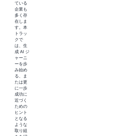
ている
の収
ための
企業も
集、品
コツを
多く存
質担
紹介し
在しま
保、カ
ます。
す。本
タログ
また、
トラッ
管理、
アプリ
クで
ガバナ
ケーシ
は、生
ンス、
ョン開
成 AI ジ
そして
発を促
ャーニ
データ
進する
ーを歩
が最終
ため
み始め
的にど
の、生
る、ま
のよう
成 AI に
たは更
に生成
よる開
に一歩
AI に活
発者支
成功に
かせる
援のセ
近づく
かを数
ッショ
ための
セッシ
ンもご
ヒント
ョンに
用意し
となる
分けて
まし
ような
お届け
た。
取り組
しま