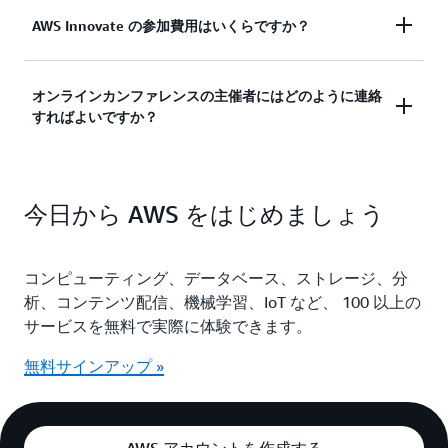
AWS Innovate はオンラインカンファレンスです。
AWS Innovate の参加費用はいくらですか？
インターネットに接続できる PC (パソコン) やモバ
イル端末 (スマートフォンやタブレット) を使って、
参加費用はかかりません。通信費については参加者
オンラインカンファレンスの主催者にはどのように連絡
どこからでもイベントに参加することができます。
すればよいですか？
のご負担となります。
日本語以外に、英語、韓国語のセッションがありま
す。（多言語対応ではなく、各言語のセッションコ
ンテンツは異なります。）
上記の FAQ 以外のご質問がある場合は、
aws-jp-
今日から AWS をはじめましょう
event-info@amazon.com
へお問い合わせくださ
い。
コンピューティング、データベース、ストレージ、分
析、コンテンツ配信、機械学習、IoT など、 100 以上の
サービスを無料で実際に体験できます。
無料サインアップ »
AWS アカウントを作成する