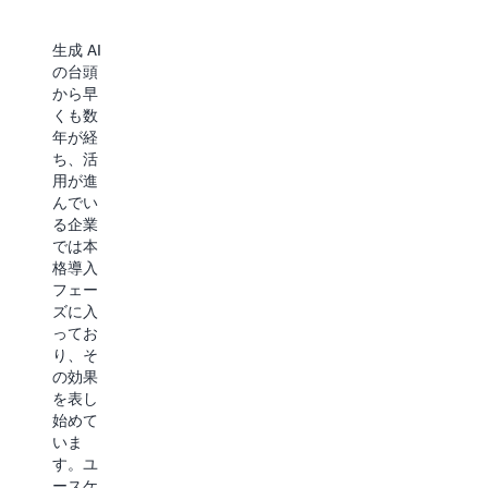
生成 AI
の台頭
生成 AI
生成 AI
から早
の効果
アプリ
くも数
を最大
ケーシ
年が経
化する
ョンに
ち、活
ために
は SaaS
用が進
は、大
のよう
んでい
規模言
に手軽
る企業
語モデ
に始め
では本
ル (LLM)
るケー
格導入
の日々
ス、API
フェー
向上す
経由で
ズに入
る性能
独自ア
ってお
に自社
プリケ
り、そ
データ
ーショ
の効果
を組み
ンを構
を表し
合わせ
築する
始めて
ること
パター
いま
が効果
ン、イ
す。ユ
的で
ンフラ
ースケ