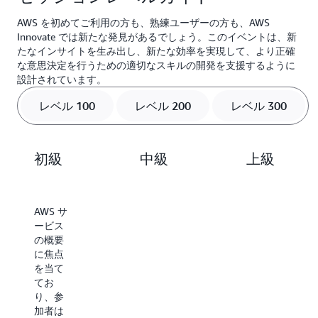
を中心に、生成 AI エージェントの可能性を広げ
れらのモデルを効率よく利用するための、
生成 AI モデルをカスタマイズする手法であり、
ます。Amazon SageMaker AI は、実験管理、モ
アマゾン ウェブ サービス ジャパン合同会社
るマルチエージェント手法のメリット、仕組み
Prompt Caching や Prompt Routing、Model
ビジネスでの活用度を大幅に高めることができ
デル評価、パイプライン構築、セーフガード実
AWS を初めてご利用の方も、熟練ユーザーの方も、AWS
ソリューションアーキテクト
や、AWS での実現方法を紹介します。
Distillation など、発展的な機能も登場しまし
Innovate では新たな発見があるでしょう。このイベントは、新
ます。本セッションでは、ファインチューニン
装など、包括的な MLOps/FMOps 機能を提供す
長谷川 大
たなインサイトを生み出し、新たな効率を実現して、より正確
た。本セッションではそれらの新機能がどのよ
グの意義とメリットについて説明し、AWS サー
ることでこれらの課題に対応します。本セッシ
アマゾン ウェブ サービス ジャパン合同会社
な意思決定を行うための適切なスキルの開発を支援するように
うな状況で活用できるのかを分かりやすく解説
ビスを活用した実践的な手法をご紹介します。
ョンでは、AWS のエコシステムを活用して、基
設計されています。
ソリューションアーキテクト
します。
盤モデル (FM) を含む ML モデルの構築から本番
安藤 慎太郎
アマゾン ウェブ サービス ジャパン合同会社
レベル 100
レベル 200
レベル 300
環境へのデプロイまでを効率的に実現する方法
アマゾン ウェブ サービス ジャパン合同会社
シニアソリューションアーキテクト
と、実際の導入事例を紹介します。
シニアソリューションアーキテクト
千代田 真吾
石見 和也
アマゾン ウェブ サービス ジャパン合同会社
初級
中級
上級
ソリューションアーキテクト
大前 遼
AWS サ
トピッ
対象の
ービス
クの入
トピッ
の概要
門知識
クの詳
に焦点
を持っ
細を提
を当て
ている
供する
てお
ことを
セッシ
り、参
前提
ョンで
加者は
に、ベ
す。参