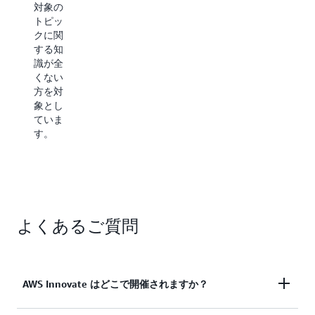
対象の
ストプ
加者は
トピッ
ラクテ
そのト
クに関
ィス、
ピック
する知
サービ
にある
識が全
ス機能
程度精
くない
の詳
通して
方を対
細、お
いる方
象とし
よびデ
が対象
ていま
モを提
です。
す。
供する
ただ
ことに
し、同
焦点を
様のソ
当てて
リュー
いま
ション
す。
の実装
経験が
よくあるご質問
ない場
合もあ
りま
す。
AWS Innovate はどこで開催されますか？