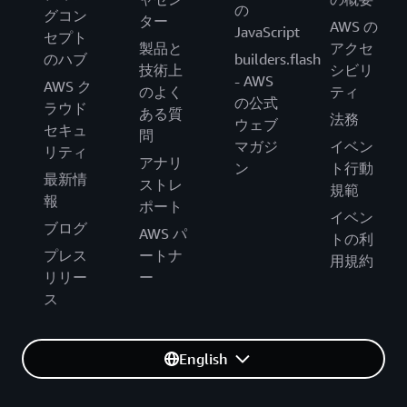
の
グコン
ター
AWS の
JavaScript
セプト
製品と
アクセ
のハブ
builders.flash
技術上
シビリ
- AWS
AWS ク
のよく
ティ
の公式
ラウド
ある質
法務
ウェブ
セキュ
問
マガジ
イベン
リティ
アナリ
ン
ト行動
最新情
ストレ
規範
報
ポート
イベン
ブログ
AWS パ
トの利
プレス
ートナ
用規約
リリー
ー
ス
English