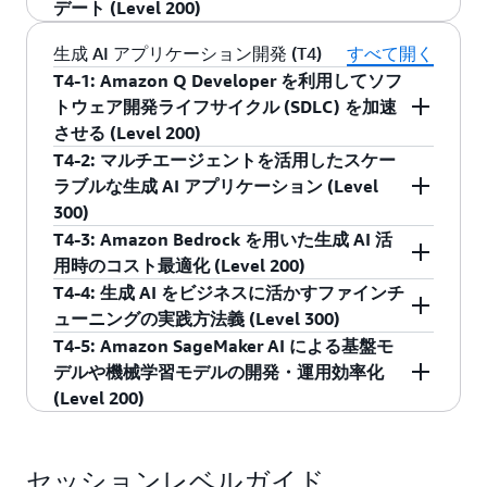
デート (Level 200)
たイノベーションを促進する概念と仕組み、そ
SageMaker Lakehouse が発表されました。オー
ることにより、ダッシュボードの提供やインサ
アマゾン ウェブ サービス ジャパン合同会社
してその中核となる機能について、分かりやす
プンテーブルフォーマットである Apache Iceberg
イトの抽出が格段に便利になりました。本セッ
RAG アプリケーションの提供には、データソー
生成 AI アプリケーション開発 (T4)
すべて開く
AI/ML スペシャリスト ソリューションアーキテ
く解説します。
を活用したデータアクセスを提供します。本セ
ションでは、Amazon QuickSight を使って効率
スへの接続、検索や生成、画面の開発が必要で
T4-1: Amazon Q Developer を利用してソフ
クト
ッションでは Sagemaker Lakehouse がどのよう
化を図りながら大規模にまで展開し、さらに
す。Amazon Q Business を活用することでこれ
トウェア開発ライフサイクル (SDLC) を加速
近藤 健二郎
アマゾン ウェブ サービス ジャパン合同会社
にサイロを解消し分析に役立つかを紹介しま
Amazon Q in QuickSight を活用してダッシュボ
らの構築が不要になり、スピーディーに社内
させる (Level 200)
ソリューションアーキテクト
す。
ードからインサイト得て、業務を改善する方法
RAG を用意することが可能です。本セッション
T4-2: マルチエージェントを活用したスケー
西村 忠己
コードの提案を行う AI アシスタントの利用が広
をご紹介します。
ではいかに簡単に Amazon Q Business で RAG を
ラブルな生成 AI アプリケーション (Level
アマゾン ウェブ サービス ジャパン合同会社
まっています。しかし、ソフトウェア開発ライ
構築できるか、また、より使いやすくなった
300)
ソリューションアーキテクト
アマゾン ウェブ サービス ジャパン合同会社
フサイクル全般における実装のフェーズはあく
Amazon Q Business の最新アップデートをご紹
T4-3: Amazon Bedrock を用いた生成 AI 活
野上 恭平
ソリューションアーキテクト
まで一部であり、その他テストやメンテナンス
生成 AI エージェントは、ユーザーの入力に対し
介します。
用時のコスト最適化 (Level 200)
溝渕 匡
フェーズのタスクも多くの労力を必要としま
て基盤モデルが様々なタスクを自律的に遂行す
T4-4: 生成 AI をビジネスに活かすファインチ
アマゾン ウェブ サービス ジャパン合同会社
す。Amazon Q Developer はコードの提案を超え
るアプリケーションです。エージェントは単独
生成 AI の実活用が普及する中、大規模な本番活
ューニングの実践方法義 (Level 300)
AI/ML スペシャリスト ソリューションアーキテ
て、ユニットテストの自動生成、自動コードレ
での利用だけでなく、複数連携させることで、
用を検討した際に、よりコスト効率の良いモデ
T4-5: Amazon SageMaker AI による基盤モ
クト
ビュー、ドキュメントの生成など複雑なタスク
運用管理の分離、役割分担による効率化、並列
ルやアプローチのニーズが高まっています。
生成 AI は、ビジネスにおける革新的な可能性を
デルや機械学習モデルの開発・運用効率化
飯塚 将太
を解決することができます。本セッションで
処理による広範なタスク実行など、様々な利点
AWS re:Invent 2024 では、国内でも人気の高い
もたらしますが、既存の学習済みモデルをその
(Level 200)
は、開発者が新機能を顧客に届けるまでの過程
が得られます。本セッションでは、AWS
Anthropic の Claude に加えて、新たに Amazon
まま活用するだけでは、必ずしもビジネスニー
をさらに迅速化する、新しいエージェント機能
re:Invent 2024 で発表された Amazon Bedrock
Nova や Amazon Bedrock Marketplace 上の 100
ズに十分に対応できない場合があります。ファ
生成 AI や機械学習モデルの開発・運用におい
をご紹介します。
Agents の multi-agent collaboration (プレビュー)
以上のモデルが利用可能になりました。またそ
インチューニングは、独自のデータを追加して
て、品質管理や効率化が大きな課題となってい
セッションレベルガイド