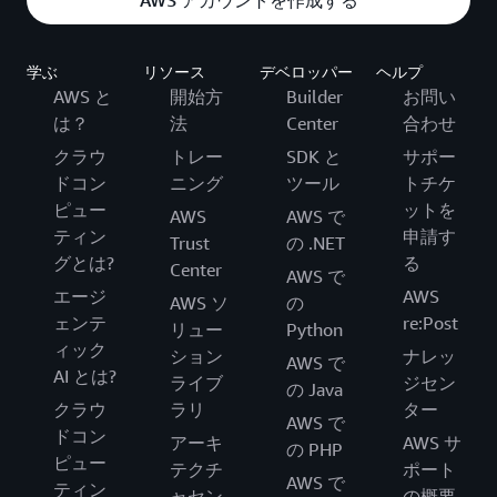
学ぶ
リソース
デベロッパー
ヘルプ
AWS と
開始方
Builder
お問い
は？
法
Center
合わせ
クラウ
トレー
SDK と
サポー
ドコン
ニング
ツール
トチケ
ピュー
ットを
AWS
AWS で
ティン
申請す
Trust
の .NET
グとは?
る
Center
AWS で
エージ
AWS
AWS ソ
の
ェンテ
re:Post
リュー
Python
ィック
ション
ナレッ
AWS で
AI とは?
ライブ
ジセン
の Java
クラウ
ラリ
ター
AWS で
ドコン
アーキ
AWS サ
の PHP
ピュー
テクチ
ポート
AWS で
ティン
ャセン
の概要