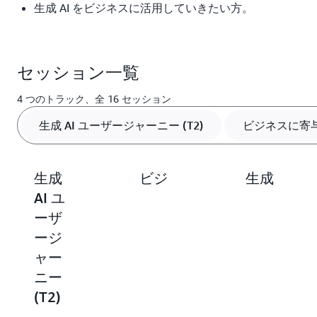
生成 AI をビジネスに活用していきたい方。
セッション一覧
4 つのトラック、全 16 セッション
生成 AI ユーザージャーニー (T2)
ビジネスに寄与
生成
ビジ
生成
AI ユ
ネス
AI ア
ーザ
に寄
プリ
ージ
与す
ケー
ャー
るデ
ショ
ニー
ータ
ン開
(T2)
活用
発
(T3)
(T4)