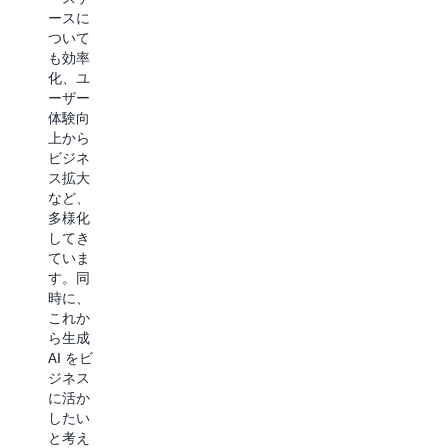
す。そ
レベル
ースに
して自
でモデ
ついて
社デー
ルを独
も効率
タを継
自開発
化、ユ
続的に
するな
ーザー
活用し
ど、
体験向
ていく
様々な
上から
ために
形態が
ビジネ
は、長
ありま
ス拡大
期的な
す。本
など、
観点か
トラッ
多様化
らのデ
クでは
してき
ータ戦
多岐に
ていま
略が必
渡る生
す。同
要で
成 AI ア
時に、
す。本
プリケ
これか
トラッ
ーショ
ら生成
クで
ンの開
AI をビ
は、デ
発にお
ジネス
ータ戦
ける手
に活か
略に含
法やツ
したい
まれる
ール、
と考え
データ
活用の