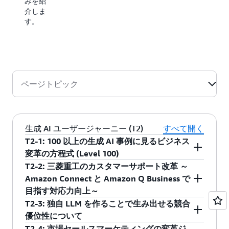
みを紹
す。
介しま
す。
ページトピック
生成 AI ユーザージャーニー (T2)
すべて開く
T2-1: 100 以上の生成 AI 事例に見るビジネス
変革の方程式 (Level 100)
T2-2: 三菱重工のカスタマーサポート改革 ～
IPA の DX 動向 2024 では従業員数 1,001 人以上
Amazon Connect と Amazon Q Business で
の企業において生成 AI を導入または試験利用を
目指す対応力向上～
している企業は 7 割以上に上っています。一方
T2-3: 独自 LLM を作ることで生み出せる競合
で DX、特に新規サービスの創出やビジネスモデ
米国拠点のカスタマーサポート部門では、電話
優位性について
ルの根本的な変革を伴うデジタルトランスフォ
対応業務における属人性や業務の偏りが課題で
T2-4: 市場セールスマーケティングの変革ジ