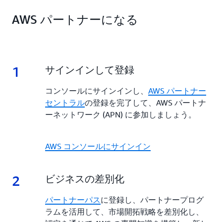
AWS Partner Profitability Framework
は、あらゆる
し、販売することができます。
APN は、貴社の Go-to-Market 戦略を加速するため
AWS パートナーになる
ステージで貴社の成長を促進します。AWS ソリュ
の包括的な技術サポートとビジネスサポートを提供
ーションを再販する場合でも、エンタープライズ規
します。
AWS Marketplace
は、合理化された調達プロセス、
模の変革を提供する場合でも、Go-to-Market 戦略
強化された可視性、専用サポートを通じて、パート
を強化し、可視性を高め、共同販売を合理化して、
ナーがグローバルなお客様ベースにリーチしなが
その過程におけるあらゆるステップで収益性を最大
1
1.
サインインして登録
ら、オファリングを構築、マーケティング、スケー
化するためのプログラム、インセンティブ、ツール
ルできるよう支援します。
が見つかります。
コンソールにサインインし、
AWS パートナー
セントラル
の登録を完了して、AWS パートナ
ーネットワーク (APN) に参加しましょう。
AWS コンソールにサインイン
2
2.
ビジネスの差別化
パートナーパス
に登録し、パートナープログ
ラムを活用して、市場開拓戦略を差別化し、