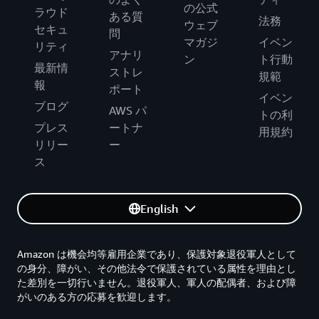
の公式
ラウド
ある質
法務
ウェブ
セキュ
問
マガジ
イベン
リティ
アナリ
ン
ト行動
最新情
ストレ
規範
報
ポート
イベン
ブログ
AWS パ
トの利
プレス
ートナ
用規約
リリー
ー
ス
English
Amazon は機会均等雇用企業であり、保護対象退役軍人として
の身分、障がい、その他法令で保護されている属性を理由とし
た差別を一切行いません。退役軍人、軍人の配偶者、および障
がいのある方の応募を歓迎します。