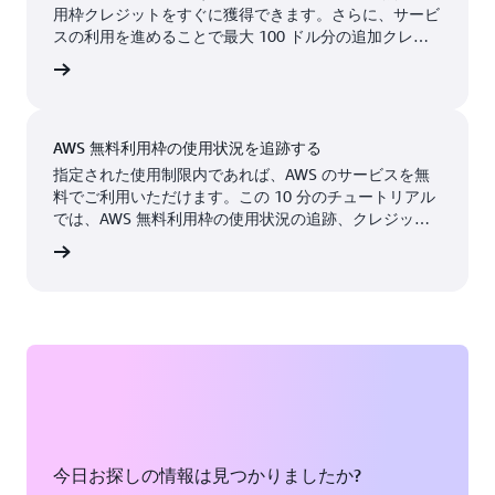
アトランタ、ジョージ
ニューアーク、ニュー
用枠クレジットをすぐに獲得できます。さらに、サービ
米国東部 (オハイオ)
スの利用を進めることで最大 100 ドル分の追加クレジ
ア州
ジャージー州
米国西部 (オレゴン)
ットも獲得できます。AWS のサービスは最大 6 か月間
成する
無料で試用できます。ビジネスを拡大する準備が整った
ボストン、マサチュー
パロアルト、カリフォ
利用可能
近日リリース予定
ときにのみ、料金が発生します。
セッツ州
ルニア州
AWS 無料利用枠の使用状況を追跡する
シカゴ、イリノイ州
フェニックス、アリゾ
指定された使用制限内であれば、AWS のサービスを無
ナ州
コロンバス、オハイオ
料でご利用いただけます。この 10 分のチュートリアル
では、AWS 無料利用枠の使用状況の追跡、クレジット
州
フィラデルフィア、ペ
の管理、コストアラートの設定について説明します。
ンシルベニア州
認する
ダラス/フォートワー
ス、テキサス州
ポートランド、オレゴ
ン州
デンバー、コロラド州
ケレタロ、メキシコ
ヘイワード、カリフォ
ルニア州
ソルトレイクシティ、
ユタ州
ヒューストン、テキサ
今日お探しの情報は見つかりましたか?
ス州
サンノゼ、カリフォル