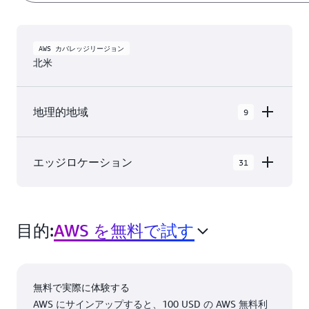
AWS カバレッジリージョン
北米
地理的地域
9
AWS GovCloud (米国東部)
エッジロケーション
31
AWS GovCloud (米国西部)
北米 の AWS クラウドでは 9 個の 地理的地域 内
カナダ (中部)
に 31 個の アベイラビリティーゾーン と、31 個
カナダ西部 (カルガリー)
目的:
AWS を無料で試す
の エッジネットワークロケーション および 3 個
の エッジキャッシュロケーション があります。
メキシコ (中部)
米国西部 (北カリフォルニア)
アッシュバーン、バー
ニューヨーク、ニュー
無料で実際に体験する
ジニア州
ヨーク州
米国東部 (バージニア北部)
AWS にサインアップすると、100 USD の AWS 無料利