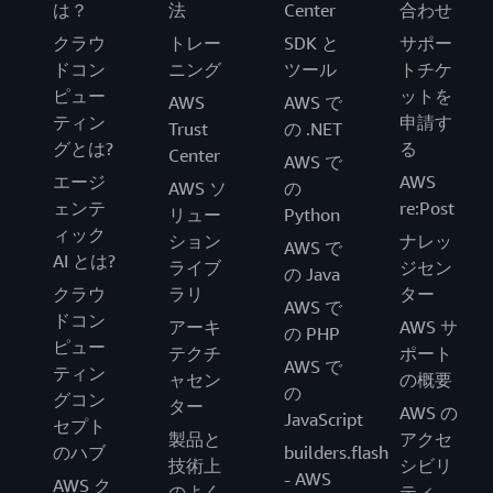
は？
法
Center
合わせ
クラウ
トレー
SDK と
サポー
ドコン
ニング
ツール
トチケ
ピュー
ットを
AWS
AWS で
ティン
申請す
Trust
の .NET
グとは?
る
Center
AWS で
エージ
AWS
AWS ソ
の
ェンテ
re:Post
リュー
Python
ィック
ション
ナレッ
AWS で
AI とは?
ライブ
ジセン
の Java
クラウ
ラリ
ター
AWS で
ドコン
アーキ
AWS サ
の PHP
ピュー
テクチ
ポート
AWS で
ティン
ャセン
の概要
の
グコン
ター
AWS の
JavaScript
セプト
製品と
アクセ
のハブ
builders.flash
技術上
シビリ
- AWS
AWS ク
のよく
ティ