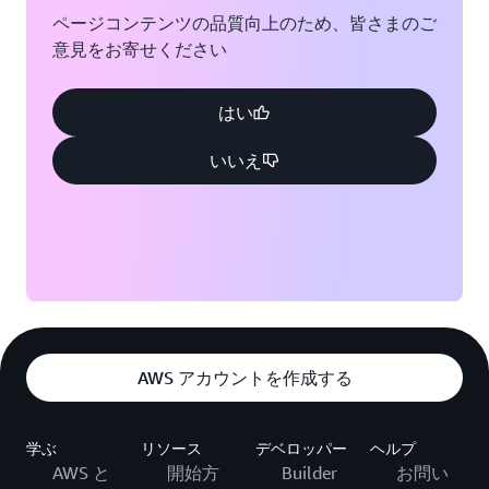
ニア州
ページコンテンツの品質向上のため、皆さまのご
ジャクソンビル、フロ
意見をお寄せください
リダ州
シアトル、ワシントン
州
カンザスシティ、ミズ
はい
ーリ州
サウスベンド、インデ
ィアナ州
いいえ
ロサンゼルス、カリフ
ォルニア州
セントルイス、ミズー
リ州
マイアミ、フロリダ州
タンパベイ、フロリダ
ミネアポリス、ミネソ
州
タ州
トロント、オンタリオ
モントリオール、ケベ
州
AWS アカウントを作成する
ック州
ワシントンD.C.
ナッシュビル、テネシ
ー州
学ぶ
リソース
デベロッパー
ヘルプ
AWS と
開始方
Builder
お問い