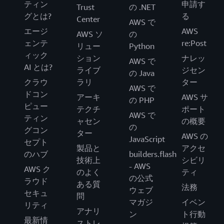
ティン
申請す
Trust
の .NET
グとは?
る
Center
AWS で
エージ
AWS
AWS ソ
の
ェンテ
re:Post
リュー
Python
ィック
ション
ナレッ
AWS で
AI とは?
ライブ
ジセン
の Java
クラウ
ラリ
ター
AWS で
ドコン
アーキ
AWS サ
の PHP
ピュー
テクチ
ポート
AWS で
ティン
ャセン
の概要
の
グコン
ター
AWS の
JavaScript
セプト
製品と
アクセ
のハブ
builders.flash
技術上
シビリ
- AWS
AWS ク
のよく
ティ
の公式
ラウド
ある質
法務
ウェブ
セキュ
問
マガジ
イベン
リティ
アナリ
ン
ト行動
最新情
ストレ