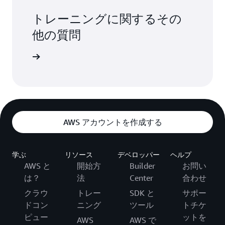
トレーニングに関するその
他の質問
質問を見る
AWS アカウントを作成する
学ぶ
リソース
デベロッパー
ヘルプ
AWS と
開始方
Builder
お問い
は？
法
Center
合わせ
クラウ
トレー
SDK と
サポー
ドコン
ニング
ツール
トチケ
ピュー
ットを
AWS
AWS で