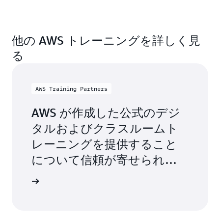
プラン
に沿って学習を進めることができます。スキ
ップして学習することもでき、柔軟に対応できま
オンラインプロクタリングを利用してバーチャル
す。
他の AWS トレーニングを詳しく見
で、またはテストセンターで、
業界で認められた認
定
を取得して AWS クラウドスキルを実証し、より
る
多くの信頼を得ましょう。
AWS Training Partners
AWS が作成した公式のデジ
タルおよびクラスルームト
レーニングを提供すること
について信頼が寄せられて
いる、グローバルな AWS ト
ナーを探す
レーニングパートナーと連携
することで、グローバルに