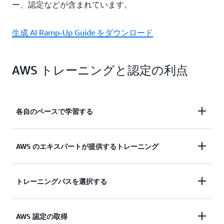
ー、認定などが含まれています。
生成 AI Ramp-Up Guide をダウンロード
AWS トレーニングと認定の利点
各自のペースで学習する
お客様の都合がよい時間や場所において、オンデマ
AWS のエキスパートが提供するトレーニング
ンドでご利用いただけるセルフペースのデジタルト
レーニングを詳しくご覧ください。クラウドジャー
認定インストラクター
から技術的なスキルやベスト
トレーニングパスを選択する
ニーの次の一歩を踏み出し、
AWS Skill Builder のサ
プラクティスを学びましょう。 対面コースまたは
ブスクリプション
の一環としてオンデマンドで利用
バーチャルコースから選択できます。
可能なインタラクティブデジタルトレーニングで学
特定のドメインや職種ごとに推奨される
ラーニング
AWS 認定の取得
習しましょう。