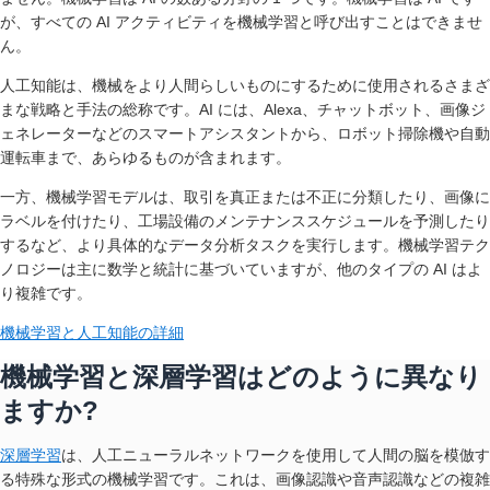
が、すべての AI アクティビティを機械学習と呼び出すことはできませ
ん。
人工知能は、機械をより人間らしいものにするために使用されるさまざ
まな戦略と手法の総称です。AI には、Alexa、チャットボット、画像ジ
ェネレーターなどのスマートアシスタントから、ロボット掃除機や自動
運転車まで、あらゆるものが含まれます。
一方、機械学習モデルは、取引を真正または不正に分類したり、画像に
ラベルを付けたり、工場設備のメンテナンススケジュールを予測したり
するなど、より具体的なデータ分析タスクを実行します。機械学習テク
ノロジーは主に数学と統計に基づいていますが、他のタイプの AI はよ
り複雑です。
機械学習と人工知能の詳細
機械学習と深層学習はどのように異なり
ますか?
深層学習
は、人工ニューラルネットワークを使用して人間の脳を模倣す
る特殊な形式の機械学習です。これは、画像認識や音声認識などの複雑