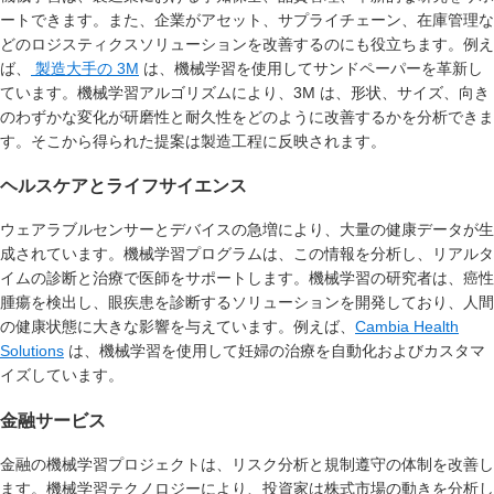
ートできます。また、企業がアセット、サプライチェーン、在庫管理な
どのロジスティクスソリューションを改善するのにも役立ちます。例え
ば、
製造大手の 3M
は、機械学習を使用してサンドペーパーを革新し
ています。機械学習アルゴリズムにより、3M は、形状、サイズ、向き
のわずかな変化が研磨性と耐久性をどのように改善するかを分析できま
す。そこから得られた提案は製造工程に反映されます。
ヘルスケアとライフサイエンス
ウェアラブルセンサーとデバイスの急増により、大量の健康データが生
成されています。機械学習プログラムは、この情報を分析し、リアルタ
イムの診断と治療で医師をサポートします。機械学習の研究者は、癌性
腫瘍を検出し、眼疾患を診断するソリューションを開発しており、人間
の健康状態に大きな影響を与えています。例えば、
Cambia Health
Solutions
は、機械学習を使用して妊婦の治療を自動化およびカスタマ
イズしています。
金融サービス
金融の機械学習プロジェクトは、リスク分析と規制遵守の体制を改善し
ます。機械学習テクノロジーにより、投資家は株式市場の動きを分析し