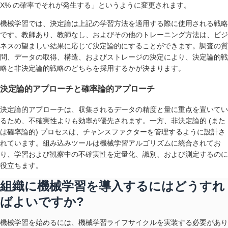
X% の確率でそれが発生する」というように変更されます。
機械学習では、決定論は上記の学習方法を適用する際に使用される戦略
です。教師あり、教師なし、およびその他のトレーニング方法は、ビジ
ネスの望ましい結果に応じて決定論的にすることができます。調査の質
問、データの取得、構造、およびストレージの決定により、決定論的戦
略と非決定論的戦略のどちらを採用するかが決まります。
決定論的アプローチと確率論的アプローチ
決定論的アプローチは、収集されるデータの精度と量に重点を置いてい
るため、不確実性よりも効率が優先されます。一方、非決定論的 (また
は確率論的) プロセスは、チャンスファクターを管理するように設計さ
れています。組み込みツールは機械学習アルゴリズムに統合されてお
り、学習および観察中の不確実性を定量化、識別、および測定するのに
役立ちます。
組織に機械学習を導入するにはどうすれ
ばよいですか?
機械学習を始めるには、機械学習ライフサイクルを実装する必要があり