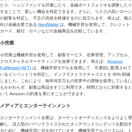
たり、ヘッジファンドを評価したり、金融ポートフォリオを調整したり
することで、新しい機会を特定できます。さらに、リスクの高いローン
の顧客を特定し、不正の兆候を軽減するのに役立ちます。例えば、個人
向け金融企業である
NerdWallet
は、機械学習を使用して、クレジット
カード、銀行、ローンなどの金融商品を比較しています。
小売業
小売業は機械学習を使用して、顧客サービス、在庫管理、アップセル、
クロスチャネルマーケティングを改善できます。例えば、
Amazon
Fulfillment (AFT)
は、機械学習モデルを使用して、不適切に配置されて
いるインベントリを特定し、インフラストラクチャコストを 40% 削減
しました。これにより、毎年何百万もの世界中の貨物を処理しているに
もかかわらず、顧客は商品をすぐに利用でき、時間どおりに到着すると
いう Amazon の約束を果たすことができます。
メディアとエンターテインメント
エンターテインメント企業は、ターゲットオーディエンスをよりよく理
解し、没入型のパーソナライズされたオンデマンドコンテンツを配信す
るために、機械学習に目を向けています。機械学習アルゴリズムは、ト