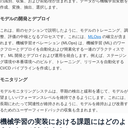
の識別、収集、および前処理が含まれます。データから機械学習変数を
作成、変換、抽出、選択します。
モデルの開発とデプロイ
これは、前のセクションで説明したように、モデルのトレーニング、調
整、評価の中核となるプロセスです。これには、
MLOps
の確立が含ま
れます。機械学習オペレーション (MLOps) は、機械学習 (ML) のワー
クフローとデプロイを自動化および簡素化する一連のプラクティスで
す。ML 開発とデプロイおよび運用を統合します。例えば、ステージン
グ環境や本番環境へのビルド、トレーニング、リリースを自動化する
CI/CD パイプラインを作成します。
モニタリング
モデルモニタリングシステムは、早期の検出と緩和を通じて、モデルが
望ましいパフォーマンスレベルを維持できるようにします。これには、
長期にわたって関連性が維持されるように、モデルを維持および改善す
るためのユーザーフィードバックの収集も含まれます。
機械学習の実装における課題にはどのよ