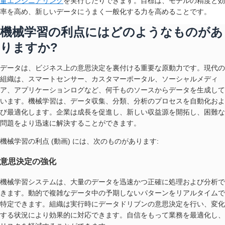
量エンジニアリング
を実行したりできます。目標は、モデルの精度と効
率を高め、新しいデータにうまく一般化する力を高めることです。
機械学習の利点にはどのようなものがあ
りますか?
データは、ビジネス上の意思決定を裏付ける重要な原動力です。現代の
組織は、スマートセンサー、カスタマーポータル、ソーシャルメディ
ア、アプリケーションログなど、何千ものソースからデータを生成して
います。機械学習は、データ収集、分類、分析のプロセスを自動化およ
び最適化します。企業は成長を促進し、新しい収益源を開拓し、困難な
問題をより迅速に解決することができます。
機械学習の利点 (動画) には、次のものがあります:
意思決定の強化
機械学習システムは、大量のデータを迅速かつ正確に処理および分析で
きます。動的で複雑なデータ中の予期しないパターンをリアルタイムで
特定できます。組織は実行時にデータドリブンの意思決定を行い、変化
する状況により効果的に対応できます。自信をもって業務を最適化し、