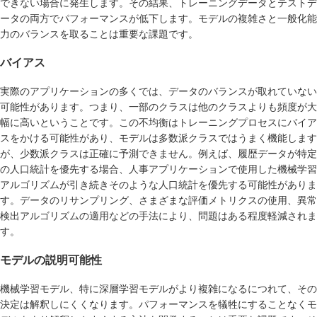
できない場合に発生します。その結果、トレーニングデータとテストデ
ータの両方でパフォーマンスが低下します。モデルの複雑さと一般化能
力のバランスを取ることは重要な課題です。
バイアス
実際のアプリケーションの多くでは、データのバランスが取れていない
可能性があります。つまり、一部のクラスは他のクラスよりも頻度が大
幅に高いということです。この不均衡はトレーニングプロセスにバイア
スをかける可能性があり、モデルは多数派クラスではうまく機能します
が、少数派クラスは正確に予測できません。例えば、履歴データが特定
の人口統計を優先する場合、人事アプリケーションで使用した機械学習
アルゴリズムが引き続きそのような人口統計を優先する可能性がありま
す。データのリサンプリング、さまざまな評価メトリクスの使用、異常
検出アルゴリズムの適用などの手法により、問題はある程度軽減されま
す。
モデルの説明可能性
機械学習モデル、特に深層学習モデルがより複雑になるにつれて、その
決定は解釈しにくくなります。パフォーマンスを犠牲にすることなくモ