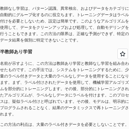
教師なし学習は、パターン認識、異常検出、およびデータをカテゴリに
自動的にグループ化するのに役立ちます。トレーニングデータはラベル
付けを必要としないため、設定は簡単です。このようなアルゴリズムを
使用して、データをクリーンアップおよび処理して、自動モデリングを
行うこともできます。この方法の限界は、正確な予測ができず、特定の
データ結果を個別に特定できないことです。
半教師あり学習
名前が示すように、この方法は教師あり学習と教師なし学習を組み合わ
せたものです。この手法では、システムをトレーニングするために、少
量のラベル付きデータと大量のラベルなしデータを使用することになり
ます。まず、ラベル付けされたデータを使用して、機械学習アルゴリズ
ムを部分的にトレーニングします。その後、部分的にトレーニングされ
たアルゴリズムが、ラベルなしデータにラベルを付けます。このプロセ
スは、疑似ラベル付けと呼ばれています。その後、モデルは、明示的に
プログラムされることなく、結果のデータミックスで再トレーニングさ
れます。
この方法の利点は、大量のラベル付きデータを必要としないことです。