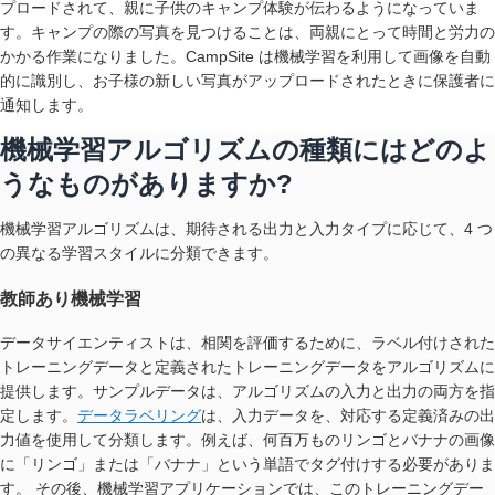
プロードされて、親に子供のキャンプ体験が伝わるようになっていま
す。キャンプの際の写真を見つけることは、両親にとって時間と労力の
かかる作業になりました。CampSite は機械学習を利用して画像を自動
的に識別し、お子様の新しい写真がアップロードされたときに保護者に
通知します。
機械学習アルゴリズムの種類にはどのよ
うなものがありますか?
機械学習アルゴリズムは、期待される出力と入力タイプに応じて、4 つ
の異なる学習スタイルに分類できます。
教師あり機械学習
データサイエンティストは、相関を評価するために、ラベル付けされた
トレーニングデータと定義されたトレーニングデータをアルゴリズムに
提供します。サンプルデータは、アルゴリズムの入力と出力の両方を指
定します。
データラベリング
は、入力データを、対応する定義済みの出
力値を使用して分類します。例えば、何百万ものリンゴとバナナの画像
に「リンゴ」または「バナナ」という単語でタグ付けする必要がありま
す。 その後、機械学習アプリケーションでは、このトレーニングデー