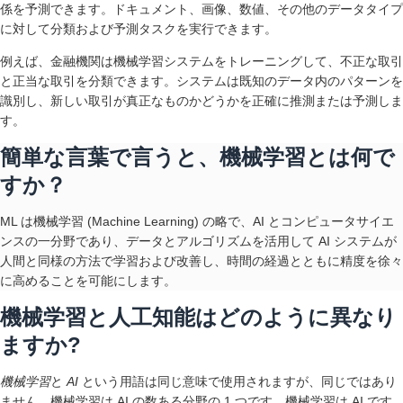
係を予測できます。ドキュメント、画像、数値、その他のデータタイプ
に対して分類および予測タスクを実行できます。
例えば、金融機関は機械学習システムをトレーニングして、不正な取引
と正当な取引を分類できます。システムは既知のデータ内のパターンを
識別し、新しい取引が真正なものかどうかを正確に推測または予測しま
す。
簡単な言葉で言うと、機械学習とは何で
すか？
ML は機械学習 (Machine Learning) の略で、AI とコンピュータサイエ
ンスの一分野であり、データとアルゴリズムを活用して AI システムが
人間と同様の方法で学習および改善し、時間の経過とともに精度を徐々
に高めることを可能にします。
機械学習と人工知能はどのように異なり
ますか?
機械学習
と
AI
という用語は同じ意味で使用されますが、同じではあり
ません。機械学習は AI の数ある分野の 1 つです。機械学習は AI です