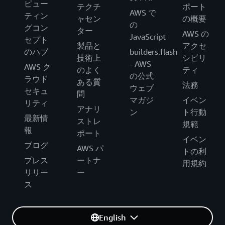
ピュー
テクチ
ポート
AWS で
ティン
ャセン
の概要
の
グコン
ター
AWS の
JavaScript
セプト
製品と
アクセ
のハブ
builders.flash
技術上
シビリ
- AWS
AWS ク
のよく
ティ
の公式
ラウド
ある質
法務
ウェブ
セキュ
問
マガジ
イベン
リティ
アナリ
ン
ト行動
最新情
ストレ
規範
報
ポート
イベン
ブログ
AWS パ
トの利
プレス
ートナ
用規約
リリー
ー
ス
English