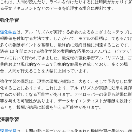
これは、人間が読んだり、ラベルを付けたりするには時間がかかりすぎ
る長文ドキュメントなどのデータを処理する場合に便利です。
強化学習
強化学習
は、アルゴリズムが実行する必要のあるさまざまなステップに
報酬値を付加する方法です。したがって、モデルの目標は、できるだけ
多くの報酬ポイントを蓄積し、最終的に最終目標に到達することです。
過去 10 年間における強化学習の実用的な応用のほとんどは、ビデオゲ
ームにおいて行われてきました。最先端の強化学習アルゴリズムは、古
典的および現代的なゲームで印象的な結果を達成しており、多くの場
合、人間が行えることを大幅に上回っています。
強化学習の課題は、現実の環境が頻繁に、大きく、そして予告なしに変
化することにあります。これにより、アルゴリズムが実際に効果を発揮
するのが難しくなる可能性があります。デベロッパーの偏見も結果に影
響を与える可能性があります。データサイエンティストが報酬を設計す
るとき、報酬が結果に影響を与える可能性があります。
深層学習
深層学習
は、人間の脳に基づいてモデル化された機械学習の手法の一種