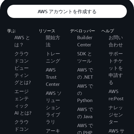
AWS アカウントを作成する
学ぶ
リソース
デベロッパー
ヘルプ
AWS と
開始方
Builder
お問い
は？
法
Center
合わせ
クラウ
トレー
SDK と
サポー
ドコン
ニング
ツール
トチケ
ピュー
ットを
AWS
AWS で
ティン
申請す
Trust
の .NET
グとは?
る
Center
AWS で
エージ
AWS
AWS ソ
の
ェンテ
re:Post
リュー
Python
ィック
ション
ナレッ
AWS で
AI とは?
ライブ
ジセン
の Java
クラウ
ラリ
ター
AWS で
ドコン
アーキ
AWS サ
の PHP