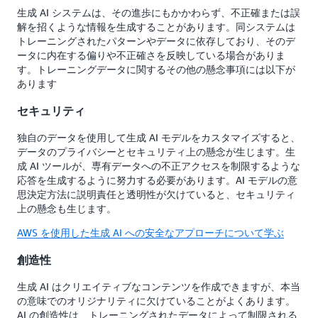
生成 AI システムは、その進歩にもかかわらず、不正確または誤
解を招くような情報を生成することがあります。同システムは
トレーニングされたパターンやデータに依存しており、そのデ
ータに内在する偏りや不正確さを反映している場合がありま
す。トレーニングデータに関するその他の懸念事項には以下が
あります
セキュリティ
独自のデータを使用して生成 AI モデルをカスタマイズすると、
データのプライバシーとセキュリティ上の懸念が生じます。生
成 AI ツールが、専有データへの不正アクセスを制限するような
応答を生成するように努力する必要があります。AI モデルの意
思決定方法に説明責任と透明性が欠けていると、セキュリティ
上の懸念も生じます。
AWS を使用した生成 AI への安全なアプローチについて学ぶ
創造性
生成 AI はクリエイティブなコンテンツを作成できますが、本当
の意味でのオリジナリティに欠けていることがよくあります。
AI の創造性は、トレーニングされたデータによって制限される