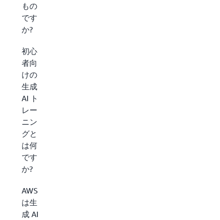
もの
です
か?
初心
者向
けの
生成
AI ト
レー
ニン
グと
は何
です
か?
AWS
は生
成 AI