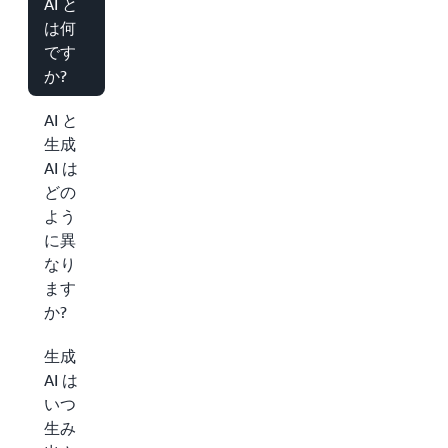
AI と
は何
です
か?
AI と
生成
AI は
どの
よう
に異
なり
ます
か?
生成
AI は
いつ
生み