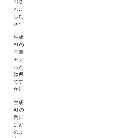
出さ
れま
した
か?
生成
AI の
基盤
モデ
ルと
は何
です
か?
生成
AI の
例に
はど
のよ