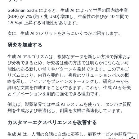
Goldman Sachs によると、生成 AI によって世界の国内総生産
(GDP) が 7% (約 7 兆 USD) 増加し、生産性の伸びが 10 年間で
1.5 %pt 上昇する可能性があります。
次に、生成 AI のメリットをさらにいくつかご紹介します。
研究を加速する
生成 AI アルゴリズムは、複雑なデータを新しい方法で探索およ
び分析できるため、研究者は他の方法では明らかにならない可
能性のある新しい傾向やパターンを発見できます。このアルゴ
リズムにより、内容を要約し、複数のソリューションパスの概
略を示し、アイデアをブレインストーミングし、研究メモから
詳細な文書を作成することができます。これが、生成 AI が研究
とイノベーションを劇的に強化できる理由です。
例えば、製薬業界では生成 AI システムを使って、タンパク質配
列を生成および最適化し、創薬を大幅に高速化しています。
カスタマーエクスペリエンスを改善する
生成 AI は、人間の会話に自然に応答し、顧客サービスや顧客ワ