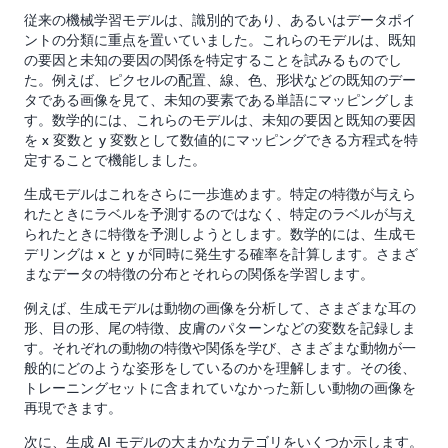
従来の機械学習モデルは、識別的であり、あるいはデータポイ
ントの分類に重点を置いていました。これらのモデルは、既知
の要因と未知の要因の関係を特定することを試みるものでし
た。例えば、ピクセルの配置、線、色、形状などの既知のデー
タである画像を見て、未知の要素である単語にマッピングしま
す。数学的には、これらのモデルは、未知の要因と既知の要因
を x 変数と y 変数として数値的にマッピングできる方程式を特
定することで機能しました。
生成モデルはこれをさらに一歩進めます。特定の特徴が与えら
れたときにラベルを予測するのではなく、特定のラベルが与え
られたときに特徴を予測しようとします。数学的には、生成モ
デリングは x と y が同時に発生する確率を計算します。さまざ
まなデータの特徴の分布とそれらの関係を学習します。
例えば、生成モデルは動物の画像を分析して、さまざまな耳の
形、目の形、尾の特徴、皮膚のパターンなどの変数を記録しま
す。それぞれの動物の特徴や関係を学び、さまざまな動物が一
般的にどのような姿形をしているのかを理解します。その後、
トレーニングセットに含まれていなかった新しい動物の画像を
再現できます。
次に、生成 AI モデルの大まかなカテゴリをいくつか示します。