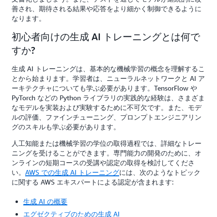
善され、期待される結果や応答をより細かく制御できるように
なります。
初心者向けの生成 AI トレーニングとは何で
すか?
生成 AI トレーニングは、基本的な機械学習の概念を理解するこ
とから始まります。学習者は、ニューラルネットワークと AI ア
ーキテクチャについても学ぶ必要があります。TensorFlow や
PyTorch などの Python ライブラリの実践的な経験は、さまざま
なモデルを実装および実験するために不可欠です。また、モデ
ルの評価、ファインチューニング、プロンプトエンジニアリン
グのスキルも学ぶ必要があります。
人工知能または機械学習の学位の取得過程では、詳細なトレー
ニングを受けることができます。専門能力の開発のために、オ
ンラインの短期コースの受講や認定の取得を検討してくださ
い。
AWS での生成 AI トレーニング
には、次のようなトピック
に関する AWS エキスパートによる認定が含まれます:
生成 AI の概要
エグゼクティブのための生成 AI