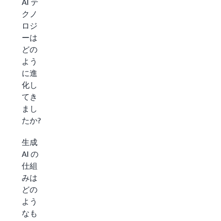
AI テ
クノ
ロジ
ーは
どの
よう
に進
化し
てき
まし
たか?
生成
AI の
仕組
みは
どの
よう
なも