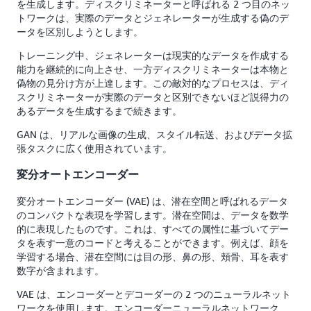
を生成します。ディスクリミネーターと呼ばれる 2 つ目のネッ
トワークは、実際のデータとジェネレーターが生成する偽のデ
ータを区別しようとします。
トレーニング中、ジェネレーターは現実的なデータを作成する
能力を継続的に向上させ、一方ディスクリミネーターは本物と
偽物の見分け方が上達します。この敵対的なプロセスは、ディ
スクリミネーターが実際のデータと区別できないほど説得力の
あるデータを生成するまで続きます。
GAN は、リアルな画像の生成、スタイル転送、およびデータ拡
張タスクに広く使用されています。
変分オートエンコーダー
変分オートエンコーダー (VAE) は、潜在空間と呼ばれるデータ
のコンパクトな表現を学習します。潜在空間は、データを数学
的に表現したものです。これは、すべての属性に基づいてデー
タを表す一意のコードと考えることができます。例えば、顔を
学習する場合、潜在空間には目の形、鼻の形、頬骨、耳を表す
数字が含まれます。
VAE は、エンコーダーとデコーダーの 2 つのニューラルネット
ワークを使用します。エンコーダーニューラルネットワーク