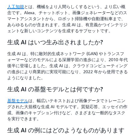
人工知能
とは、機械をより人間らしくするという、より広い概
念です。Alexa、チャットボット、画像ジェネレーターなどのス
マートアシスタントから、ロボット掃除機や自動運転車まで、
あらゆるものが含まれます。生成 AI は、有意義かつインテリジ
ェントな新しいコンテンツを生成するサブセットです。
生成 AI はいつ生み出されましたか?
生成 AI は、特に敵対的生成ネットワーク (GAN) やトランスフ
ォーマーなどのモデルによる深層学習の進歩により、2010 年代
後半に登場しました。生成 AI は、クラウドコンピューティング
の進歩により商業的に実現可能になり、2022 年から使用できる
ようになりました。
生成 AI の基盤モデルとは何ですか?
基盤モデル
は、幅広いテキストおよび画像データでトレーニン
グされた大規模な生成 AI モデルです。質疑応答、エッセイの作
成、画像のキャプション付けなど、さまざまな一般的なタスク
を実行できます。
生成 AI の例にはどのようなものがあります