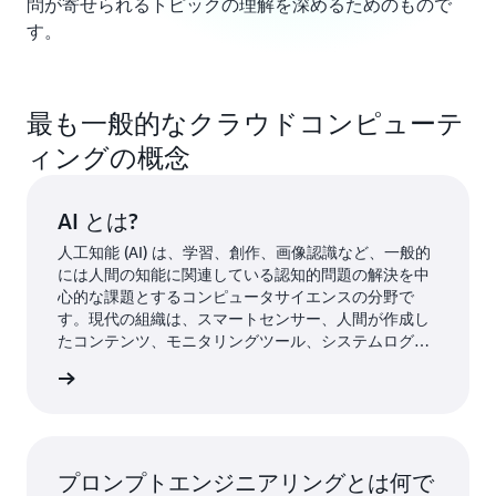
問が寄せられるトピックの理解を深めるためのもので
す。
最も一般的なクラウドコンピューテ
ィングの概念
AI とは?
人工知能 (AI) は、学習、創作、画像認識など、一般的
には人間の知能に関連している認知的問題の解決を中
心的な課題とするコンピュータサイエンスの分野で
す。現代の組織は、スマートセンサー、人間が作成し
たコンテンツ、モニタリングツール、システムログな
ど、さまざまなソースから大量のデータを収集してい
ください
ます。AI を利用することの目標は、データから意味を
引き出す自己学習システムを作成することにありま
す。その後、AI はその知識を応用して、人間と同じよ
うに新しい問題を解決できます。
プロンプトエンジニアリングとは何で