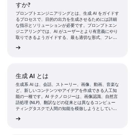
すか?
プロンプトエンジニアリングとは、生成 AI をガイドす
るプロセスで、目的の出力を生成させるためには詳細
な指示とソリューションが必要です。プロンプトエン
ジニアリングでは、AI がユーザーとより有意義にやり
取りできるようガイドする、最も適切な形式、フレー
ズ、語句、記号を選択します。プロンプトエンジニア
ください
が創造性と試行錯誤を駆使して入力テキストのコレク
ションを作成することで、アプリケーションの生成 AI
は想定どおりに機能します。
生成 AI とは
生成系 AI は、会話、ストーリー、画像、動画、音楽な
ど、新しいコンテンツやアイデアを作成できる人工知
能の一種です。AI テクノロジーは、画像認識、自然言
語処理 (NLP)、翻訳などの従来とは異なるコンピュー
ティングタスクで人間の知能を模倣しようとしていま
す。生成系 AI は、人間の言語やプログラミング言語、
っと読む
またはあらゆる複雑なテーマを学習するようにトレー
ニングできます。トレーニングデータを再利用して新
しい問題を解決します。チャットボット、メディア制