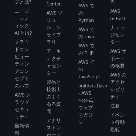
グとは?
る
Center
AWS で
エージ
AWS
AWS ソ
の
ェンテ
re:Post
リュー
Python
ィック
ション
ナレッ
AWS で
AI とは?
ライブ
ジセン
の Java
クラウ
ラリ
ター
AWS で
ドコン
アーキ
AWS サ
の PHP
ピュー
テクチ
ポート
AWS で
ティン
ャセン
の概要
の
グコン
ター
AWS の
JavaScript
セプト
製品と
アクセ
のハブ
builders.flash
技術上
シビリ
- AWS
AWS ク
のよく
ティ
の公式
ラウド
ある質
法務
ウェブ
セキュ
問
マガジ
イベン
リティ
アナリ
ン
ト行動
最新情
ストレ
規範
報
ポート