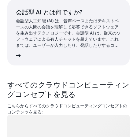
作、製品開発や設計など、さまざまな目的で生成 AI を
使用できます。
会話型 AI とは何ですか?
会話型人工知能 (AI) は、音声ベースまたはテキストベ
ースの人間の会話を理解して応答できるソフトウェア
を生み出すテクノロジーです。会話型 AI は、従来のソ
フトウェアによる有人チャットを超えています。これ
までは、ユーザーが入力したり、発話したりするコマ
ンドは、あらかじめプログラムされたインプットに限
ください
られていました。会話型 AI は、あらゆる種類の音声お
よびテキスト入力を認識したり、人間の対話を模倣し
たりできるほか、さまざまな言語で質問を理解し、応
答できます。
すべてのクラウドコンピューティン
グコンセプトを見る
こちらからすべてのクラウドコンピューティングコンセプトの
コンテンツを見る:
ロード中