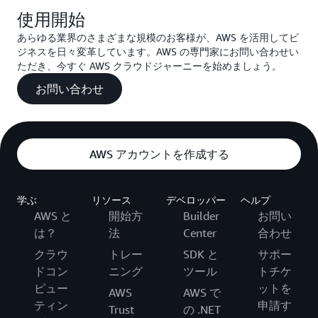
使用開始
あらゆる業界のさまざまな規模のお客様が、AWS を活用してビ
ジネスを日々変革しています。AWS の専門家にお問い合わせい
ただき、今すぐ AWS クラウドジャーニーを始めましょう。
お問い合わせ
AWS アカウントを作成する
学ぶ
リソース
デベロッパー
ヘルプ
AWS と
開始方
Builder
お問い
は？
法
Center
合わせ
クラウ
トレー
SDK と
サポー
ドコン
ニング
ツール
トチケ
ピュー
ットを
AWS
AWS で
ティン
申請す
Trust
の .NET