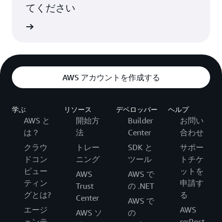
ナッシュビル、テネシ
てください
ー州
fecycle
AWS アカウントを作成する
学ぶ
リソース
デベロッパー
ヘルプ
AWS と
開始方
Builder
お問い
は？
法
Center
合わせ
クラウ
トレー
SDK と
サポー
ドコン
ニング
ツール
トチケ
ピュー
ットを
AWS
AWS で
ティン
申請す
Trust
の .NET
グとは?
る
Center
AWS で
エージ
AWS
AWS ソ
の
ェンテ
re:Post