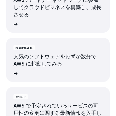
ユタ州
してクラウドビジネスを構築し、成長
ヒューストン、テキサ
ス州
サンノゼ、カリフォル
させる
ニア州
ジャクソンビル、フロ
トワーク
リダ州
シアトル、ワシントン
州
カンザスシティ、ミズ
ーリ州
サウスベンド、インデ
Marketplace
ィアナ州
人気のソフトウェアをわずか数分で
ロサンゼルス、カリフ
AWS に起動してみる
ォルニア州
セントルイス、ミズー
リ州
tplace
マイアミ、フロリダ州
タンパベイ、フロリダ
ミネアポリス、ミネソ
州
タ州
トロント、オンタリオ
お知らせ
モントリオール、ケベ
州
AWS で予定されているサービスの可
ック州
用性の変更に関する最新情報を入手し
ワシントンD.C.