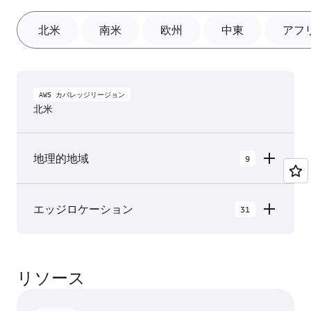
北米
南米
欧州
中東
アフ
AWS カバレッジリージョン
北米
地理的地域
9
AWS GovCloud (米国東部)
エッジロケーション
31
AWS GovCloud (米国西部)
北米 の AWS クラウドでは 9 個の 地理的地域 内
カナダ (中部)
に 31 個の アベイラビリティーゾーン と、31 個
カナダ西部 (カルガリー)
リソース
の エッジネットワークロケーション および 3 個
の エッジキャッシュロケーション があります。
メキシコ (中部)