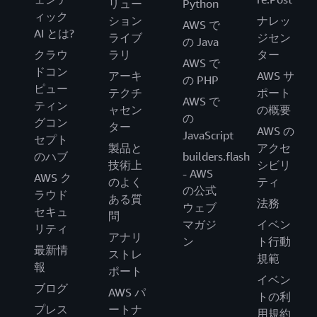
リュー
Python
ィック
ション
ナレッ
AWS で
AI とは?
ライブ
ジセン
の Java
クラウ
ラリ
ター
AWS で
ドコン
アーキ
AWS サ
の PHP
ピュー
テクチ
ポート
AWS で
ティン
ャセン
の概要
の
グコン
ター
AWS の
JavaScript
セプト
製品と
アクセ
のハブ
builders.flash
技術上
シビリ
- AWS
AWS ク
のよく
ティ
の公式
ラウド
ある質
法務
ウェブ
セキュ
問
マガジ
イベン
リティ
アナリ
ン
ト行動
最新情
ストレ
規範
報
ポート
イベン
ブログ
AWS パ
トの利
プレス
ートナ
用規約