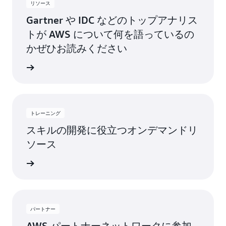
リソース
米国西部 (北カリフォルニア)
アッシュバーン、バー
ニューヨーク、ニュー
ジニア州
ヨーク州
Gartner や IDC などのトップアナリス
米国東部 (バージニア北部)
トが AWS について何を語っているの
アトランタ、ジョージ
ニューアーク、ニュー
米国東部 (オハイオ)
かぜひお読みください
ア州
ジャージー州
米国西部 (オレゴン)
レポート
ボストン、マサチュー
パロアルト、カリフォ
利用可能
近日リリース予定
セッツ州
ルニア州
シカゴ、イリノイ州
フェニックス、アリゾ
トレーニング
ナ州
コロンバス、オハイオ
スキルの開発に役立つオンデマンドリ
州
フィラデルフィア、ペ
ソース
ンシルベニア州
ダラス/フォートワー
ーニング
ス、テキサス州
ポートランド、オレゴ
ン州
デンバー、コロラド州
ケレタロ、メキシコ
ヘイワード、カリフォ
パートナー
ルニア州
ソルトレイクシティ、
AWS パートナーネットワークに参加