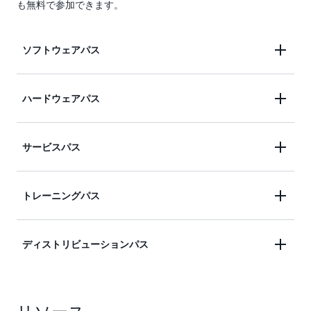
も無料で参加できます。
ソフトウェアパス
AWS で動作する、または AWS と統合されたソフト
ハードウェアパス
ウェアを開発する組織は、
AWS Foundational
でソフトウェアを評価します
Technical Review
AWS で動作するハードウェアデバイスを開発する
サービスパス
組織は、
でデバイス
AWS デバイス認定プログラム
を評価します
コンサルティング、プロフェッショナル、マネージ
トレーニングパス
ド、付加価値再販サービスを提供する組織は、
を達成します
AWS サービスパートナー階層
AWS トレーニングを販売、提供、または組み込ん
ディストリビューションパス
でいる組織は、
AWS トレーニングパートナーにな
ります
AWS ソリューションの再販や開発を行うパートナ
ーを募集、オンボーディング、サポートする組織