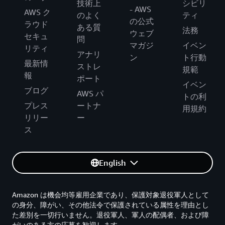
技術上
シビリ
- AWS
AWS ク
のよく
ティ
の公式
ラウド
ある質
法務
ウェブ
セキュ
問
マガジ
イベン
リティ
アナリ
ン
ト行動
最新情
ストレ
規範
報
ポート
イベン
ブログ
AWS パ
トの利
プレス
ートナ
用規約
リリー
ー
ス
English
Amazon は機会均等雇用企業であり、保護対象退役軍人として
の身分、障がい、その他法令で保護されている属性を理由とし
た差別を一切行いません。退役軍人、軍人の配偶者、および障
がいのある方の応募を歓迎します。