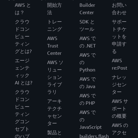
AWS と
開始方
Builder
お問い
は？
法
Center
合わせ
クラウ
トレー
SDK と
サポー
ドコン
ニング
ツール
トチケ
ピュー
ットを
AWS
AWS で
ティン
申請す
Trust
の .NET
グとは?
る
Center
AWS で
エージ
AWS
AWS ソ
の
ェンテ
re:Post
リュー
Python
ィック
ション
ナレッ
AWS で
AI とは?
ライブ
ジセン
の Java
クラウ
ラリ
ター
AWS で
ドコン
アーキ
AWS サ
の PHP
ピュー
テクチ
ポート
AWS で
ティン
ャセン
の概要
の
グコン
ター
AWS の
JavaScript
セプト
製品と
アクセ
のハブ
builders.flash