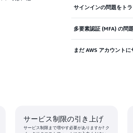
サインインの問題をトラ
AWS マネジメントコン
か?
多要素認証 (MFA) の
サインインを試みた際に認
ドキュメンテーションを見
AWS ルートユーザーア
ませんか?
まだ AWS アカウント
紛失および使用できなくなっ
ソリューションを見る
ソリューションを見る
それでも AWS アカウ
ご入力ください。
フォームを見る
サービス制限の引き上げ
サービス制限まで増やす必要がありますか? ク