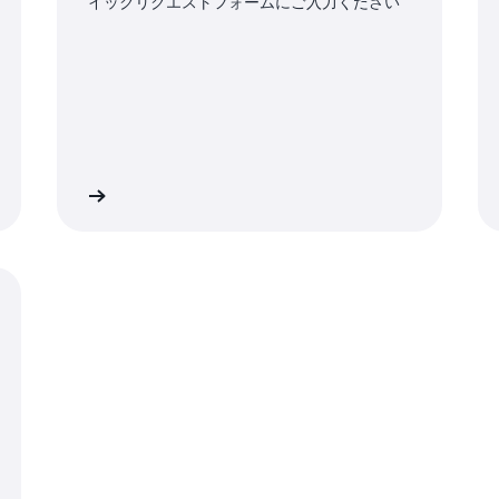
イックリクエストフォームにご入力ください
エストする
不正使用の疑いを報