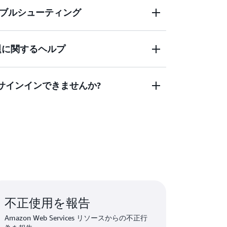
ブルシューティング
ソールへのサインインにサポートが必要です
問題に関するヘルプ
証情報が機能しませんでしたか? または、
る
カウントにアクセスするための認証情報があり
にサインインできませんか?
た多要素認証 (MFA) デバイス
ントにログインできない場合は、このフォームに
不正使用を報告
Amazon Web Services リソースからの不正行