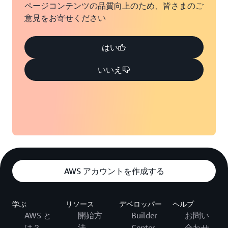
ページコンテンツの品質向上のため、皆さまのご
意見をお寄せください
はい
いいえ
AWS アカウントを作成する
学ぶ
リソース
デベロッパー
ヘルプ
AWS と
開始方
Builder
お問い
は？
法
Center
合わせ