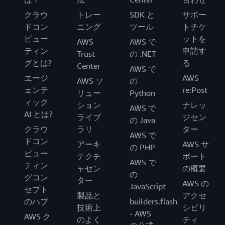
クラウ
トレー
SDK と
サポー
ドコン
ニング
ツール
トチケ
ピュー
ットを
AWS
AWS で
ティン
申請す
Trust
の .NET
グとは?
る
Center
AWS で
エージ
AWS
AWS ソ
の
ェンテ
re:Post
リュー
Python
ィック
ション
ナレッ
AWS で
AI とは?
ライブ
ジセン
の Java
クラウ
ラリ
ター
AWS で
ドコン
アーキ
AWS サ
の PHP
ピュー
テクチ
ポート
AWS で
ティン
ャセン
の概要
の
グコン
ター
AWS の
JavaScript
セプト
製品と
アクセ
のハブ
builders.flash
技術上
シビリ
- AWS
AWS ク
のよく
ティ