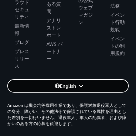
の公式
ラウド
ある質
法務
ウェブ
セキュ
問
マガジ
イベン
リティ
アナリ
ン
ト行動
最新情
ストレ
規範
報
ポート
イベン
ブログ
AWS パ
トの利
プレス
ートナ
用規約
リリー
ー
ス
English
Amazon は機会均等雇用企業であり、保護対象退役軍人として
の身分、障がい、その他法令で保護されている属性を理由とし
た差別を一切行いません。退役軍人、軍人の配偶者、および障
がいのある方の応募を歓迎します。