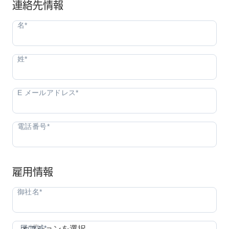
連絡先情報
雇用情報
国/地域*
国/地域*
オプションを選択