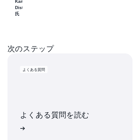
Kamal
り、
Communications、
Distell
チ
Business
氏
ー
Intelligence、
ム
Group
は
VP、
企
Senthil
業
Sugumar
全
次のステップ
氏
体
に
高
よくある質問
度
な
分
析
と
AI
ソ
よくある質問を読む
リ
ュ
ー
ください
シ
ョ