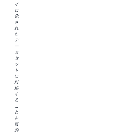
[な
ル
イ
レ
M
ど]、
の
ロ
ベ
S
さ
方
化
ル
生
ま
法
さ
の
成
ざ
を
れ
ソ
AI
ま
合
た
リ
の
な
理
デ
ュ
タ
AWS
化
ー
ー
ス
サ
す
タ
シ
ク
ー
る
セ
ョ
用
ビ
こ
ッ
ン
に
ス
と
ト
を
複
を
で、
に
利
数
ワ
エ
対
用
の
ン
ン
処
す
エ
ス
タ
す
る
ン
ト
ー
る
た
ド
ッ
プ
こ
め
ユ
プ
ラ
と
に、
ー
で
イ
を
過
ザ
操
ズ
目
去
ー
作
デ
的
18
ツ
で