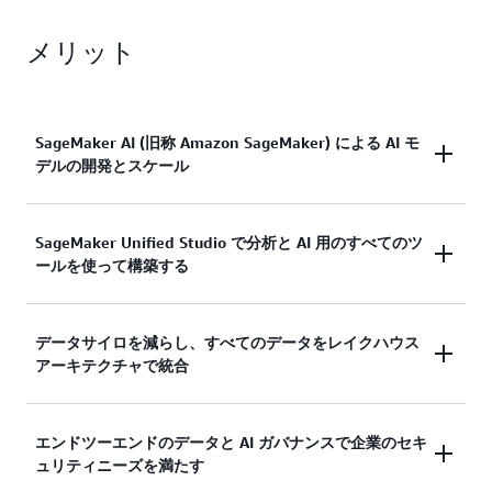
メリット
SageMaker AI (旧称 Amazon SageMaker) による AI モ
デルの開発とスケール
設計上安全な包括的な AI 開発機能セットを使用し
SageMaker Unified Studio で分析と AI 用のすべてのツ
ールを使って構築する
て、
SageMaker の AI
を有効利用しましょう。パフ
ォーマンスが高く費用対効果の高いインフラストラ
クチャで ML と基盤モデル (FM) のトレーニング、
Amazon SageMaker Unified Studio
は、分析や AI で
データサイロを減らし、すべてのデータをレイクハウス
カスタマイズ、デプロイを行います。高性能の統合
アーキテクチャで統合
すべてのデータやツールを使用するための統合エク
開発環境 (IDE) や分散型トレーニングから、推論、
スペリエンスを提供します。モデル開発、生成 AI、
AI 運用、ガバナンス、オブザーバビリティまで、AI
データ処理、SQL 分析用の使い慣れた AWS ツール
ライフサイクル全体にわたる専用ツールを使用でき
Amazon SageMaker の
レイクハウスアーキテクチャ
エンドツーエンドのデータと AI ガバナンスで企業のセキ
を使用してデータを検出し、活用しましょう。組み
ます。最先端のモデルと独自のデータを使用して、
ュリティニーズを満たす
を使用して、Amazon Simple Storage Service
込みの AI エージェントを搭載したフルマネージド
ビジネスに合わせた生成 AI アプリケーションを迅