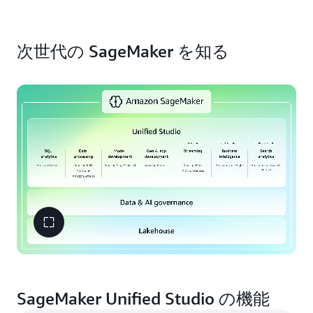
(Amazon S3) データレイクと Amazon Redshift デー
型のサーバーレスノートブックで作業したり、組み
速に作成できます。Amazon Q Developer で AI 開発
タウェアハウスにわたるすべてのデータを統合しま
込みの SQL エディタでさまざまなデータソースを
をスピードアップすると、データの検出、ML モデ
データと AI のライフサイクル全体にわたる組み込
す。Apache Iceberg 互換のすべてのツールとエンジ
検出してクエリを実行したり、AI モデルを大規模に
ルの構築とトレーニング、SQL クエリの生成、デー
次世代の SageMaker を知る
みガバナンスにより、企業のセキュリティを確保し
ンを使用して、分析データを 1 つのコピーにまとめ
トレーニングしてデプロイしたり、カスタムの生成
タパイプラインジョブの作成と実行をすべて自然言
ます。SageMaker を使用すると、適切なユーザーに
て、データにアクセスしてクエリを実行できる柔軟
AI アプリケーションを迅速に構築したりできます。
語で簡単に行うことができます。
よる適切なデータ、モデル、および開発アーティフ
性が得られます。レイクハウス内の分析ツールや AI
データ、モデル、生成 AI アプリケーションなどの
ァクトへのアクセス権を目的に合わせて制御できま
ツール全体に適用される、きめ細かなアクセス許可
分析および AI アーティファクトを作成して安全に
す。
Amazon SageMaker Catalog
によるきめ細かな
を定義してデータを保護します。ゼロ ETL 統合によ
共有することで、データ製品をより早く市場に投入
アクセス制御を備えた単一の許可モデルを使用し
り、運用データベースやアプリケーションからのデ
できます。
て、アクセスポリシーを一貫して定義し、適用でき
ータをほぼリアルタイムでレイクハウスに取り込む
ます。データ分類、毒性検出、ガードレール、責任
ことができます。さらに、サードパーティーのデー
ある AI ポリシーによって AI モデルを保護します。
タソース全体にわたるフェデレーテッドクエリ機能
データ品質の監視とオートメーション、機密データ
を使用して、その場でデータにアクセスしてクエリ
の検出、データと ML のリネージを通じて、組織全
を実行できます。
体で信頼が得られます。
SageMaker Unified Studio の機能