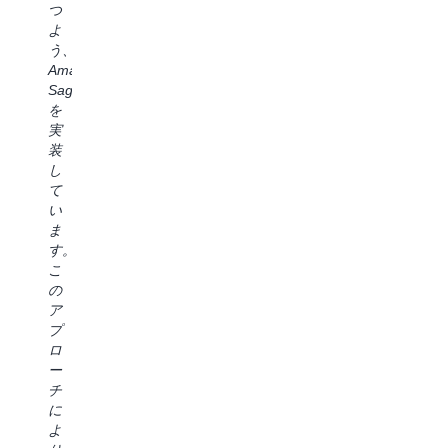
上
ク
つ
は、
承
し、
ハ
よ
デ
認
市
ウ
う、
ー
の
場
ス
Amazon
タ
合
投
で
SageMaker
や
理
入
の
を
サ
化
ま
実
実
ー
を
で
装
装
ビ
検
の
が
し
ス
討
時
大
て
へ
し
間
幅
い
の
て
が
に
ま
シ
き
短
高
す。
ー
ま
縮
速
こ
ム
し
さ
化
の
レ
た
れ
し
ア
ス
A
ま
ま
プ
な
S
す。
し
ロ
ア
は
Amazon
た。
ー
ク
既
Q
最
チ
セ
製
Developer
も
に
ス
の
の
印
よ
に
ユ
よ
象