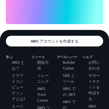
AWS アカウントを作成する
学ぶ
リソース
デベロッパー
ヘルプ
AWS と
開始方
Builder
お問い
は？
法
Center
合わせ
クラウ
トレー
SDK と
サポー
ドコン
ニング
ツール
トチケ
ピュー
ットを
AWS
AWS で
ティン
申請す
Trust
の .NET
グとは?
る
Center
AWS で
エージ
AWS
AWS ソ
の