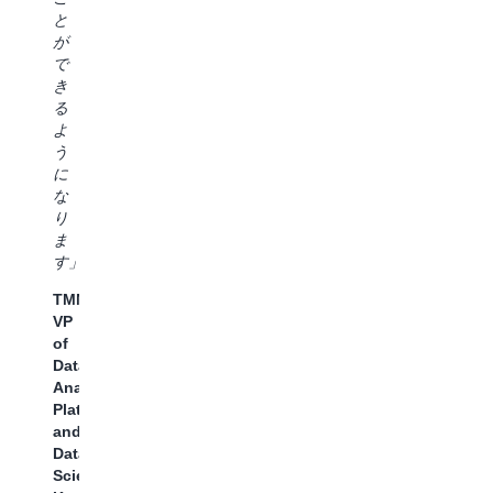
ま
約
に
ス
と
す」
5
つ
を
が
短
い
民
Lennar、
で
縮
て、
主
SVP
き
で
さ
化
of
る
き
ら
で
Data
よ
ま
に
き
and
う
す
詳
る
Analytic、
に
し
よ
Lee
N
な
く
う
Slezak
G
り
調
に
氏
C
ま
べ
な
Za
す」
た
っ
A
い
TMNA、
た
氏
と
VP
こ
考
of
と
え
Data,
で
て
Analytics,
す。
い
Platforms,
こ
ま
and
れ
す
Data
に
Science、
よ
Charter