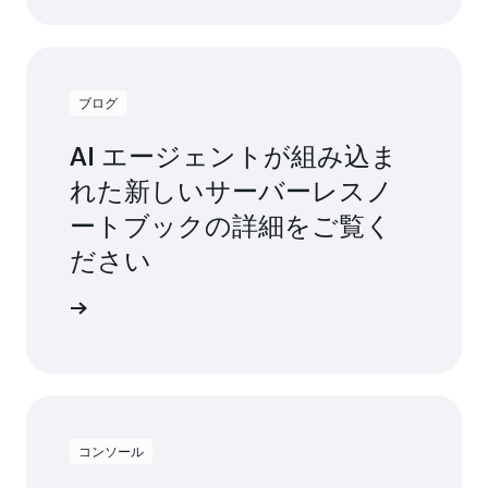
ン
を
迅
速
ブログ
に
提
AI エージェントが組み込ま
供
で
れた新しいサーバーレスノ
き
ま
ートブックの詳細をご覧く
す」
ださい
Carrier、
Director
詳細
of
Data
Platform
&
Data
Engineering、
Justin
コンソール
McDowell