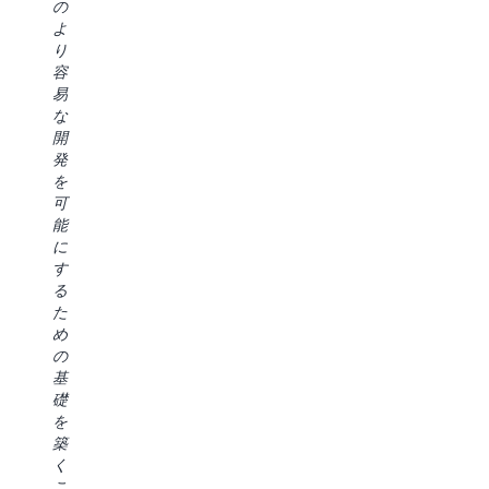
げ
の
た
が
高
で、
よ
ら
新
い
セ
り
す
し
ソ
キ
容
イ
い
リ
ュ
易
ン
ツ
ュ
リ
な
サ
ー
ー
テ
開
イ
ル
シ
ィ
発
ト
に
ョ
基
を
を
ア
ン
準
可
明
ク
の
を
能
ら
セ
構
維
に
か
ス
築
持
す
に
す
に
し
る
で
る
ど
な
た
き
の
の
が
め
る
に
よ
ら
の
よ
必
う
デ
基
う
要
に
ー
礎
に
な
役
タ
を
し
時
立
ア
築
て
間
つ
ク
く
い
を
か
セ
こ