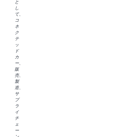
ー
と
か
ー
き
タ
し
月
ル
ま
戦
て、
間
を
す。
略
コ
に
デ
複
を
ネ
わ
プ
数
変
ク
た
ロ
の
革
テ
っ
イ
サ
し
ッ
て
し
ー
て
ド
AWS
て
ビ
い
カ
と
き
ス
ま
ー、
協
ま
を
す。
販
力
し
ま
SageMaker
売、
し、
た
た
Unified
製
デ
銀
い
Studio
造、
ー
行
で
の
サ
タ
全
使
デ
プ
基
体
う
ー
ラ
盤
の
必
タ
イ
を
プ
要
デ
チ
変
ロ
が
ィ
ェ
革
セ
な
ス
ー
し
ス
い
カ
ン