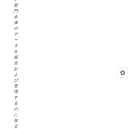
て
を
た
バ
部
き
簡
め、
リ
門
ま
素
デ
ー、
全
し
化
ベ
処
体
た。
す
ロ
理、
の
Amazon
る
ッ
モ
デ
SageMaker
た
パ
デ
ー
Unified
め
ー
ル
タ
Studio
に
の
開
を
や
ユ
エ
発
統
Amazon
ー
ク
へ
合
SageMaker
ザ
ス
の
お
Lakehouse
ー
ペ
ア
よ
な
認
リ
プ
び
ど
証
エ
ロ
管
の
と
ン
ー
理
進
デ
ス
チ
す
歩
ー
が
に
る
に
タ
大
よ
の
よ
ア
幅
り、
に
り、
ク
に
レ
役
当
セ
向
イ
立
社
ス