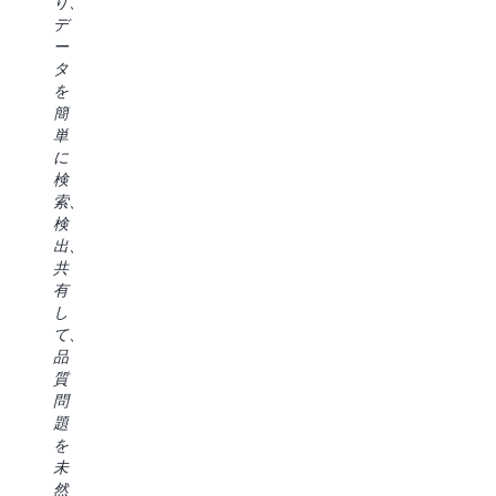
り、
よ
ー
う
的
デ
っ
ザ
な
な
ー
て
ー
機
の
タ
配
エ
能
は、
を
信
ク
は
既
簡
速
ス
非
存
単
度
ペ
常
の
に
を
リ
に
デ
検
加
エ
興
ー
索、
速
ン
味
タ
検
し、
ス
深
カ
出、
エ
を
い
タ
共
ン
提
も
ロ
有
ジ
供
の
グ
し
ニ
し
で
と
て、
ア、
て
す。
組
品
ア
く
デ
み
質
ナ
れ
ベ
込
問
リ
る
ロ
み
題
ス
の
ッ
の
を
ト、
で
パ
ガ
未
サ
組
ー
バ
然
イ
織