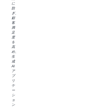
の
ナ
に
エ
全
生
ン
防
ン
体
産
ス
ぎ、
テ
に
性
コ
顧
ィ
1
の
ン
客
ス
つ
向
ト
満
ト
の
上、
ロ
足
が
環
市
ー
度
当
境
場
ル
を
社
を
投
と
高
の
デ
入
の
め、
ビ
プ
ま
シ
生
ジ
ロ
で
ー
成
ネ
イ
の
ム
AI
ス
で
時
レ
ア
に
き
間
ス
プ
重
デ
の
な
リ
要
ー
短
統
ケ
な
タ
縮、
合
ー
価
ユ
よ
の
シ
値
ー
り
お
ョ
を
ザ
質
か
ン
も
ー
の