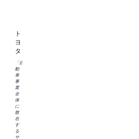
G
「Carrier
で
「
は、
社
次
の
世
ト
Charter
Lennar
Da
代
Pl
ヨ
Communications
の
「当
En
Amazon
タ
社
チ
Amazon
SageMaker
は、
ー
SageMaker
が
「自
費
ム
Unified
デ
動
用
は
Studio
ー
車
対
デ
を
タ
事
効
ー
利
製
業
果
タ
用
品
全
の
エ
す
の
体
高
ン
る
構
に
い
ジ
と、
築
散
ク
ニ
Redshift
と
在
ラ
ア
や
ス
す
ス
リ
SageMaker
ケ
る
最
ン
Lakehouse
ー
サ
高
グ