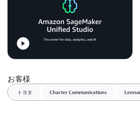
お客様
トヨタ
Charter Communications
Lenna
Carrier
N