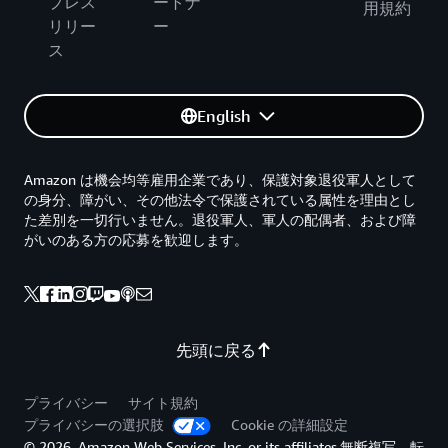
プレス
ートナ
用規約
リリー
ー
ス
English
Amazon は機会均等雇用企業であり、保護対象退役軍人として
の身分、障がい、その他法令で保護されている属性を理由とし
た差別を一切行いません。退役軍人、軍人の配偶者、および障
がいのある方の応募を歓迎します。
先頭に戻る
プライバシー
サイト規約
プライバシーの選択肢
Cookie の詳細設定
© 2026, Amazon Web Services, Inc. or its affiliates.無断複写、転