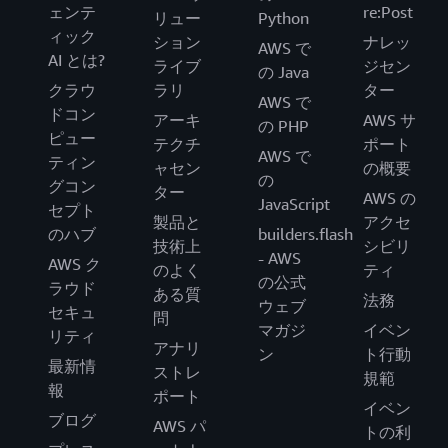
ェンテ
re:Post
リュー
Python
ィック
ション
ナレッ
AWS で
AI とは?
ライブ
ジセン
の Java
クラウ
ラリ
ター
AWS で
ドコン
アーキ
AWS サ
の PHP
ピュー
テクチ
ポート
AWS で
ティン
ャセン
の概要
の
グコン
ター
AWS の
JavaScript
セプト
製品と
アクセ
のハブ
builders.flash
技術上
シビリ
- AWS
AWS ク
のよく
ティ
の公式
ラウド
ある質
法務
ウェブ
セキュ
問
マガジ
イベン
リティ
アナリ
ン
ト行動
最新情
ストレ
規範
報
ポート
イベン
ブログ
AWS パ
トの利