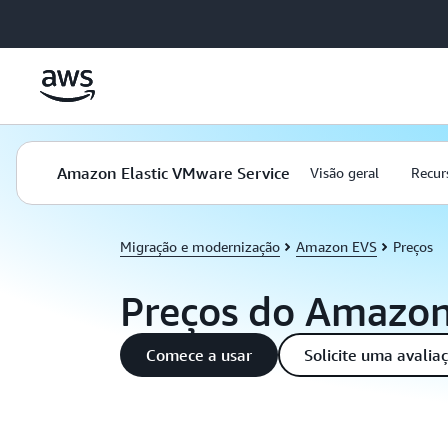
Pular para o conteúdo principal
Amazon Elastic VMware Service
Visão geral
Recur
Migração e modernização
Amazon EVS
Preços
Preços do Amazo
Comece a usar
Solicite uma avalia