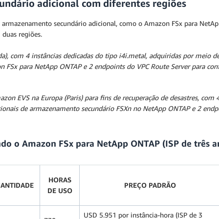
ndário adicional com diferentes regiões
io armazenamento secundário adicional, como o Amazon FSx para NetA
 duas regiões.
 com 4 instâncias dedicadas do tipo i4i.metal, adquiridas por meio de
 FSx para NetApp ONTAP e 2 endpoints do VPC Route Server para config
n EVS na Europa (Paris) para fins de recuperação de desastres, com 4 
dicionais de armazenamento secundário FSXn no NetApp ONTAP e 2 endpo
do o Amazon FSx para NetApp ONTAP (ISP de três a
HORAS
ANTIDADE
PREÇO PADRÃO
DE USO
USD 5.951 por instância-hora (ISP de 3