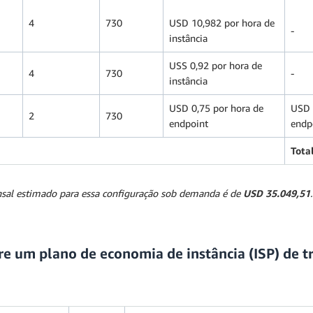
4
730
USD 10,982 por hora de
-
instância
USS 0,92 por hora de
4
730
-
instância
USD 0,75 por hora de
USD 
2
730
endpoint
endp
Tota
sal estimado para essa configuração sob demanda é de
USD 35.049,51
.
e um plano de economia de instância (ISP) de 