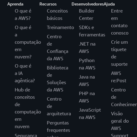
Aprenda
Recursos
Desenvolvedores
Ajuda
O que é
Conceitos
Builder
Entre
a AWS?
básicos
Center
em
contato
O que é
Treinamento
SDKs e
conosco
a
ferramentas
Centro
computação
Crie um
de
.NET na
em
tíquete
Confiança
AWS
nuvem?
de
da AWS
Python
suporte
O que é
Biblioteca
na AWS
a IA
AWS
de
Java na
agêntica?
re:Post
Soluções
AWS
Hub de
da AWS
Centro
PHP na
conceitos
de
Centro
AWS
de
Conhecimen
de
JavaScript
computação
arquitetura
Visão
na AWS
em
geral do
Perguntas
nuvem
AWS
frequentes
Segurança
Support