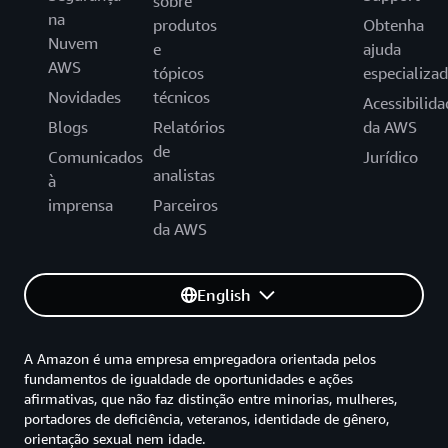
sobre
na
produtos
Obtenha
Nuvem
e
ajuda
AWS
tópicos
especializa
Novidades
técnicos
Acessibilida
Blogs
Relatórios
da AWS
de
Comunicados
Jurídico
analistas
à
imprensa
Parceiros
da AWS
English
A Amazon é uma empresa empregadora orientada pelos
fundamentos de igualdade de oportunidades e ações
afirmativas, que não faz distinção entre minorias, mulheres,
portadores de deficiência, veteranos, identidade de gênero,
orientação sexual nem idade.