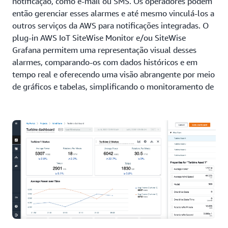
notificação, como e-mail ou SMS. Os operadores podem
então gerenciar esses alarmes e até mesmo vinculá-los a
outros serviços da AWS para notificações integradas. O
plug-in AWS IoT SiteWise Monitor e/ou SiteWise
Grafana permitem uma representação visual desses
alarmes, comparando-os com dados históricos e em
tempo real e oferecendo uma visão abrangente por meio
de gráficos e tabelas, simplificando o monitoramento de
equipamentos e o planejamento de ações corretivas.
Detecção de anomalias
Identifique e visualize mudanças no equipamento ou nas
condições operacionais com a detecção nativa de
anomalias, desbloqueando casos de uso de manutenção
preditiva. O AWS IoT SiteWise gerencia
automaticamente os modelos de aprendizado de
máquina, permitindo que os clientes detectem
anomalias de equipamentos sem qualquer experiência