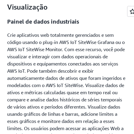
em aprendizado de máquina. Você pode melhorar a
Visualização
precisão do modelo usando dados históricos de
anomalias do equipamento. O cronograma de inferência
Painel de dados industriais
flexível permite que você otimize a frequência e o custo
dos insights. Depois de programar a inferência, o modelo
Crie aplicativos web totalmente gerenciados e sem
de previsão monitora os dados que recebe do seu
código usando o plug-in AWS IoT SiteWise Grafana ou o
equipamento e identifica anomalias e tendências.
AWS IoT SiteWise Monitor. Com esse recurso, você pode
visualizar e interagir com dados operacionais de
dispositivos e equipamentos conectados aos serviços
AWS IoT. Pode também descobrir e exibir
automaticamente dados de ativos que foram ingeridos e
modelados com o AWS IoT SiteWise. Visualize dados de
ativos e métricas calculadas quase em tempo real ou
compare e analise dados históricos de séries temporais
de vários ativos e períodos diferentes. Visualize dados
usando gráficos de linhas e barras, adicione limites a
esses gráficos e monitore dados em relação a esses
limites. Os usuários podem acessar as aplicações Web a