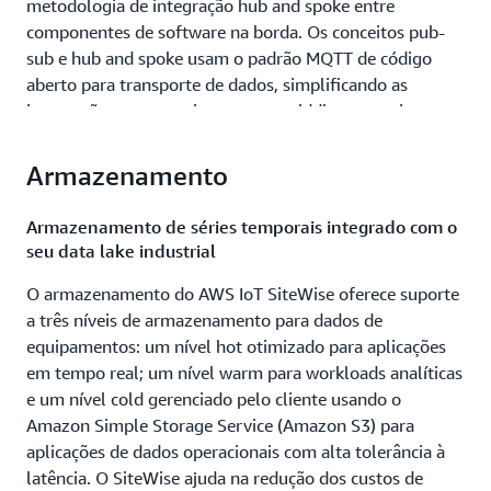
metodologia de integração hub and spoke entre
componentes de software na borda. Os conceitos pub-
sub e hub and spoke usam o padrão MQTT de código
aberto para transporte de dados, simplificando as
integrações entre equipamentos, middleware e sistemas
de produção existentes sem a necessidade de aprender
APIs proprietárias ou ter habilidades de programação
Armazenamento
profundas. O AWS IoT SiteWise também utiliza APIs
REST para permitir que qualquer aplicação de borda ou
Armazenamento de séries temporais integrado com o
nuvem envie dados para o AWS IoT SiteWise.
seu data lake industrial
O armazenamento do AWS IoT SiteWise oferece suporte
Ingestão tamponada
a três níveis de armazenamento para dados de
Defina quais conjuntos de dados são necessários na
equipamentos: um nível hot otimizado para aplicações
nuvem em diferentes velocidades (hot, warm e cold)
em tempo real; um nível warm para workloads analíticas
para dar suporte a uma variedade de casos de uso, desde
e um nível cold gerenciado pelo cliente usando o
monitoramento quase em tempo real até insights
Amazon Simple Storage Service (Amazon S3) para
analíticos. O AWS IoT SiteWise cuidará da ingestão de
aplicações de dados operacionais com alta tolerância à
dados pelo caminho mais econômico.
latência. O SiteWise ajuda na redução dos custos de