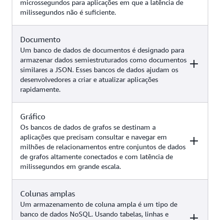
microssegundos para aplicações em que a latência de
aplicações de jogos, casos de uso
milissegundos não é suficiente.
de IA generativa (como pesquisa
Amazon
por similaridade usando a
DynamoDB
integração ETL zero do
Documento
Exemplos
Serviço da AWS
DynamoDB com o Amazon
Um banco de dados de documentos é designado para
OpenSearch Service)
armazenar dados semiestruturados como documentos
similares a JSON. Esses bancos de dados ajudam os
Armazenamento em cache,
desenvolvedores a criar e atualizar aplicações
gerenciamento de sessões, tabelas
rapidamente.
de classificação de jogos,
Amazon
aplicações geoespaciais, casos de
ElastiCache
uso de IA generativa (como
Gráfico
Exemplos
Serviço da AWS
Amazon
chatbots com geração aumentada
Os bancos de dados de grafos se destinam a
MemoryDB
de recuperação, cache semântico,
aplicações que precisam consultar e navegar em
sistemas de recomendação,
milhões de relacionamentos entre conjuntos de dados
Gerenciamento de conteúdo,
detecção de fraudes e muito mais)
de grafos altamente conectados e com latência de
catálogos, perfis de usuário, casos
Amazon
milissegundos em grande escala.
de uso de IA generativa (como
DocumentDB
chatbots com geração aumentada
(compatível com
de recuperação, pesquisa por
Colunas amplas
Exemplos
MongoDB)
Serviço da AWS
similaridade, sistemas de
Um armazenamento de coluna ampla é um tipo de
recomendação e muito mais)
banco de dados NoSQL. Usando tabelas, linhas e