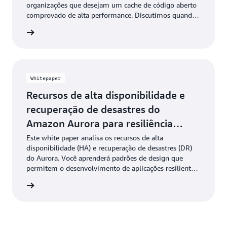
organizações que desejam um cache de código aberto
comprovado de alta performance. Discutimos quando
usar o armazenamento em cache e nos aprofundamos
ba mais
nos principais padrões de modelagem de dados,
otimização de recursos e tipos e padrões de dados
avançados.
Whitepaper
Recursos de alta disponibilidade e
recuperação de desastres do
Amazon Aurora para resiliência
global
Este white paper analisa os recursos de alta
disponibilidade (HA) e recuperação de desastres (DR)
do Aurora. Você aprenderá padrões de design que
permitem o desenvolvimento de aplicações resilientes
em escala global. Saiba como configurar alta
ownload
disponibilidade (HA) e recuperação de desastres (DR)
dentro de uma única região e entre regiões usando os
recursos do Aurora, incluindo implantações Multi-AZ e
o Aurora Global Database.