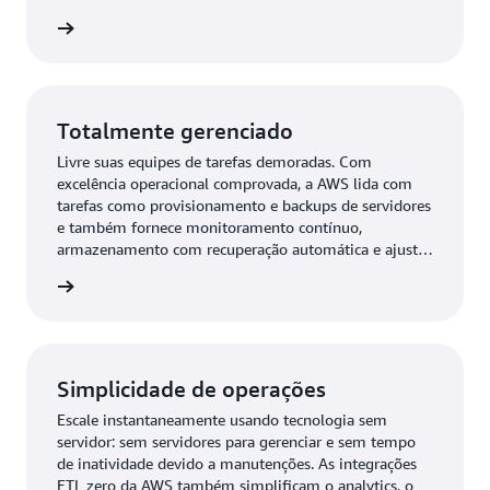
adicionais de preço e performance.
ba mais
Totalmente gerenciado
Livre suas equipes de tarefas demoradas. Com
excelência operacional comprovada, a AWS lida com
tarefas como provisionamento e backups de servidores
e também fornece monitoramento contínuo,
armazenamento com recuperação automática e ajuste
de escala automático.
ba mais
Simplicidade de operações
Escale instantaneamente usando tecnologia sem
servidor: sem servidores para gerenciar e sem tempo
de inatividade devido a manutenções. As integrações
ETL zero da AWS também simplificam o analytics, o