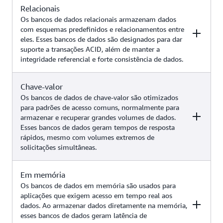
Relacionais
Os bancos de dados relacionais armazenam dados
com esquemas predefinidos e relacionamentos entre
eles. Esses bancos de dados são designados para dar
suporte a transações ACID, além de manter a
integridade referencial e forte consistência de dados.
Chave-valor
Exemplos
Serviço da AWS
Os bancos de dados de chave-valor são otimizados
para padrões de acesso comuns, normalmente para
armazenar e recuperar grandes volumes de dados.
Aplicações tradicionais,
Esses bancos de dados geram tempos de resposta
planejamento de recursos
rápidos, mesmo com volumes extremos de
corporativos (ERP), gerenciamento
solicitações simultâneas.
de relacionamento com clientes
Amazon Aurora
(CRM), comércio eletrônico, casos
Amazon RDS
de uso de IA generativa (como
Em memória
Exemplos
Serviço da AWS
chatbots com geração aumentada
Os bancos de dados em memória são usados para
de recuperação, pesquisa por
aplicações que exigem acesso em tempo real aos
similaridade, sistemas de
dados. Ao armazenar dados diretamente na memória,
Aplicações Web de alto tráfego,
recomendação e muito mais)
esses bancos de dados geram latência de
sistemas de comércio eletrônico,