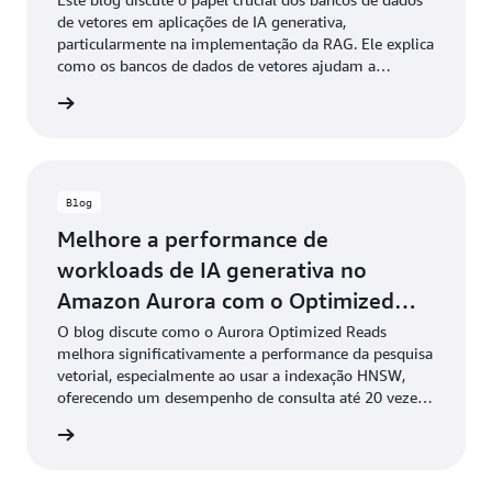
de vetores em aplicações de IA generativa,
particularmente na implementação da RAG. Ele explica
como os bancos de dados de vetores ajudam a
armazenar e consultar incorporações de dados
a o blog
específicos do domínio para aprimorar a precisão e a
relevância das respostas da IA.
Blog
Melhore a performance de
workloads de IA generativa no
Amazon Aurora com o Optimized
Reads e pgvector
O blog discute como o Aurora Optimized Reads
melhora significativamente a performance da pesquisa
vetorial, especialmente ao usar a indexação HNSW,
oferecendo um desempenho de consulta até 20 vezes
melhor em comparação com a indexação IVFFlat.
a o blog