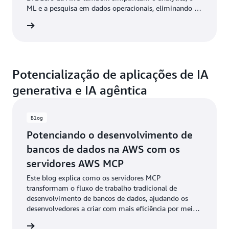
ML e a pesquisa em dados operacionais, eliminando a
necessidade de criar ou gerenciar pipelines de dados.
ba mais
Potencialização de aplicações de IA
generativa e IA agêntica
Blog
Potenciando o desenvolvimento de
bancos de dados na AWS com os
servidores AWS MCP
Este blog explica como os servidores MCP
transformam o fluxo de trabalho tradicional de
desenvolvimento de bancos de dados, ajudando os
desenvolvedores a criar com mais eficiência por meio
de ferramentas assistidas por IA que compreendem o
a o blog
contexto, sugerem melhorias e auxiliam na análise das