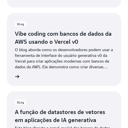
configurações do sistema.
Blog
Vibe coding com bancos de dados da
AWS usando o Vercel v0
O blog aborda como os desenvolvedores podem usar a
ferramenta de interface do usuário generativa v0 da
Vercel para criar aplicações modernas com bancos de
dados da AWS. Ele demonstra como criar diversas
aplicações utilizando diferentes bancos de dados,
a o blog
incluindo Aurora, DynamoDB, ElastiCache e Neptune,
com ênfase na conectividade segura por meio do
OpenID Connect (OIDC).
Blog
A função de datastores de vetores
em aplicações de IA generativa
Este blog discute o papel crucial dos bancos de dados