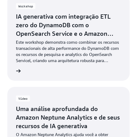
Workshop
IA generativa com integração ETL
zero do DynamoDB com o
OpenSearch Service e o Amazon
Bedrock
Este workshop demonstra como combinar os recursos
transacionais de alta performance do DynamoDB com
os recursos de pesquisa e analytics do OpenSearch
Servicel, criando uma arquitetura robusta para
aplicações de raciocínio sensíveis ao contexto. Por
ba mais
meio de exercícios práticos, você ganhará experiência
na configuração do Amazon Bedrock Connector, no
gerenciamento de dados do catálogo de produtos e na
implementação de funcionalidades de pesquisa com
base em vetores.
Vídeo
Uma análise aprofundada do
Amazon Neptune Analytics e de seus
recursos de IA generativa
O Amazon Neptune Analytics ajuda você a obter