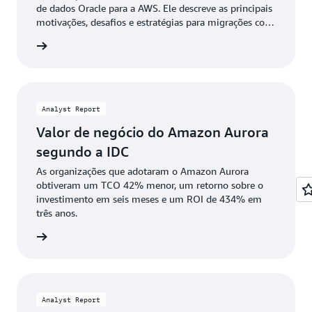
de dados Oracle para a AWS. Ele descreve as principais
motivações, desafios e estratégias para migrações com
êxito da Oracle, incluindo otimização de
ownload
licenciamento, oportunidades de modernização e
ferramentas e serviços de migração disponíveis.
Analyst Report
Valor de negócio do Amazon Aurora
segundo a IDC
As organizações que adotaram o Amazon Aurora
obtiveram um TCO 42% menor, um retorno sobre o
investimento em seis meses e um ROI de 434% em
três anos.
ownload
Analyst Report