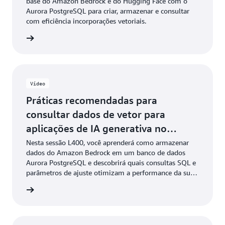
base do Amazon Bedrock e do Hugging Face com o
Aurora PostgreSQL para criar, armazenar e consultar
com eficiência incorporações vetoriais.
ba mais
Vídeo
Práticas recomendadas para
consultar dados de vetor para
aplicações de IA generativa no
PostgreSQL
Nesta sessão L400, você aprenderá como armazenar
dados do Amazon Bedrock em um banco de dados
Aurora PostgreSQL e descobrirá quais consultas SQL e
parâmetros de ajuste otimizam a performance da sua
aplicação ao trabalhar com dados de IA/ML, tipos de
ao vídeo
dados vetoriais, algoritmos de busca do vizinho mais
próximo (exato e aproximado) e indexação otimizada
para vetores.