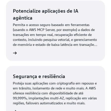
Potencialize aplicações de IA
agêntica
Permita o acesso seguro baseado em ferramentas
(usando o AWS MCP Server, por exemplo) a dados de
transações em tempo real, recuperação eficiente de
contexto, incluindo pesquisa vetorial, e gerenciamento
de memória e estado de baixa latência em transações
escaláveis e de alta simultaneidade.
ba mais
Segurança e resiliência
Proteja suas aplicações com criptografia em repouso e
em trânsito, isolamento de rede e muito mais. A AWS
oferece resiliência com disponibilidade de até
99,999%, implantações multi-AZ, replicação em várias
regiões, failovers automatizados e muito mais.