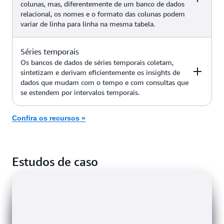
colunas, mas, diferentemente de um banco de dados
Detecção de fraudes, redes sociais,
relacional, os nomes e o formato das colunas podem
mecanismos de recomendação,
variar de linha para linha na mesma tabela.
casos de uso de IA generativa
(como GraphRAG, detecção
Amazon Neptune
aprimorada de fraudes,
Séries temporais
Exemplos
Serviço da AWS
descoberta de novas respostas e
Os bancos de dados de séries temporais coletam,
muito mais)
sintetizam e derivam eficientemente os insights de
dados que mudam com o tempo e com consultas que
Aplicações industriais de grande
Amazon
se estendem por intervalos temporais.
escala para manutenção de
Keyspaces (para
equipamentos, gerenciamento de
Apache Cassandra)
frota e otimização de rotas
Confira os recursos »
Exemplos
Serviço da AWS
Aplicações de Internet das Coisas
Amazon
Estudos de caso
(IoT), DevOps, telemetria
Timestream
industrial