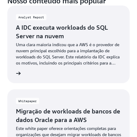
Nosso conteúdo mais popular
Analyst Report
A IDC executa workloads do SQL
Server na nuvem
Uma clara maioria indicou que a AWS é o provedor de
nuvem principal escolhido para a implantação de
workloads do SQL Server. Este relatório da IDC explica
os motivos, incluindo os principais critérios para a
escolha de um provedor de nuvem, os benefícios e as
ownload
opções para o uso da Nuvem AWS, além de
orientações essenciais.
Whitepaper
Migração de workloads de bancos de
dados Oracle para a AWS
Este white paper oferece orientações completas para
organizações que desejam migrar workloads de bancos