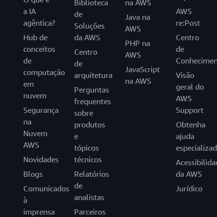
Biblioteca
na AWS
a IA
AWS
de
Java na
agêntica?
re:Post
Soluções
AWS
Hub de
da AWS
Centro
PHP na
conceitos
de
Centro
AWS
de
Conhecimen
de
JavaScript
computação
arquitetura
Visão
na AWS
em
geral do
Perguntas
nuvem
AWS
frequentes
Segurança
Support
sobre
na
produtos
Obtenha
Nuvem
e
ajuda
AWS
tópicos
especializa
Novidades
técnicos
Acessibilida
Blogs
Relatórios
da AWS
de
Comunicados
Jurídico
analistas
à
imprensa
Parceiros