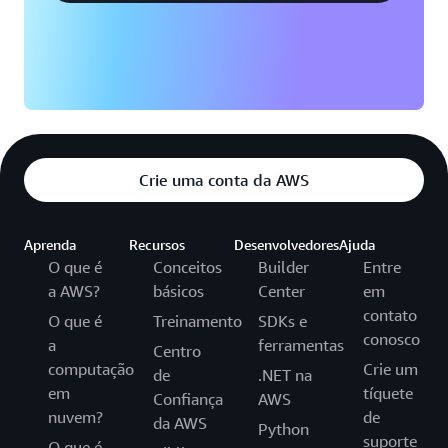
Crie uma conta da AWS
Aprenda
Recursos
Desenvolvedores
Ajuda
O que é
Conceitos
Builder
Entre
a AWS?
básicos
Center
em
contato
O que é
Treinamento
SDKs e
conosco
a
ferramentas
Centro
computação
Crie um
de
.NET na
em
tíquete
Confiança
AWS
nuvem?
de
da AWS
Python
suporte
O que é