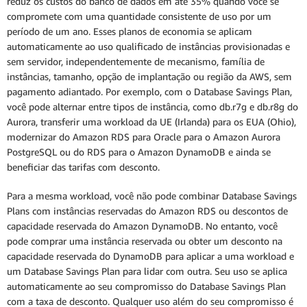
reduz os custos do banco de dados em até 35% quando você se
compromete com uma quantidade consistente de uso por um
período de um ano. Esses planos de economia se aplicam
automaticamente ao uso qualificado de instâncias provisionadas e
sem servidor, independentemente de mecanismo, família de
instâncias, tamanho, opção de implantação ou região da AWS, sem
pagamento adiantado. Por exemplo, com o Database Savings Plan,
você pode alternar entre tipos de instância, como db.r7g e db.r8g do
Aurora, transferir uma workload da UE (Irlanda) para os EUA (Ohio),
modernizar do Amazon RDS para Oracle para o Amazon Aurora
PostgreSQL ou do RDS para o Amazon DynamoDB e ainda se
beneficiar das tarifas com desconto.
Para a mesma workload, você não pode combinar Database Savings
Plans com instâncias reservadas do Amazon RDS ou descontos de
capacidade reservada do Amazon DynamoDB. No entanto, você
pode comprar uma instância reservada ou obter um desconto na
capacidade reservada do DynamoDB para aplicar a uma workload e
um Database Savings Plan para lidar com outra. Seu uso se aplica
automaticamente ao seu compromisso do Database Savings Plan
com a taxa de desconto. Qualquer uso além do seu compromisso é