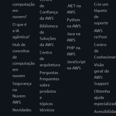
computação
Crie um
de
.NET na
em
tíquete
Confiança
AWS
nuvem?
de
da AWS
Python
suporte
O que é
Biblioteca
na AWS
a IA
AWS
de
Java na
agêntica?
re:Post
Soluções
AWS
Hub de
da AWS
Centro
PHP na
conceitos
de
Centro
AWS
de
Conhecimen
de
JavaScript
computação
arquitetura
Visão
na AWS
em
geral do
Perguntas
nuvem
AWS
frequentes
Segurança
Support
sobre
na
produtos
Obtenha
Nuvem
e
ajuda
AWS
tópicos
especializa
Novidades
técnicos
Acessibilida