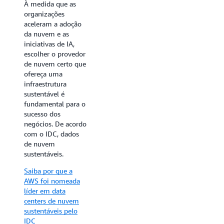
À medida que as
Ambiente, Compras
organizações
Sustentáveis,
aceleram a adoção
Trabalho e Direitos
da nuvem e as
Humanos e Ética.
iniciativas de IA,
Essa classificação
escolher o provedor
reflete o
de nuvem certo que
compromisso da
ofereça uma
AWS com práticas
infraestrutura
comerciais
sustentável é
sustentáveis.
fundamental para o
sucesso dos
negócios. De acordo
com o IDC, dados
de nuvem
sustentáveis.
Saiba por que a
AWS foi nomeada
líder em data
centers de nuvem
sustentáveis pelo
IDC