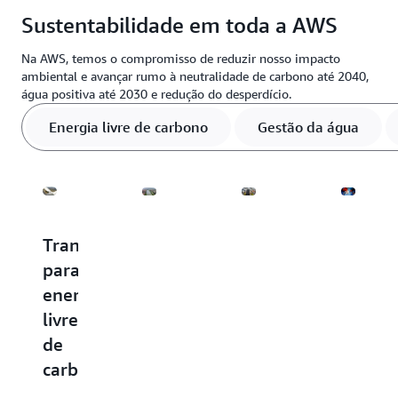
A AWS fornece soluções para ajudar os clientes a
Sustentabilidade em toda a AWS
inovar para atingir suas metas de sustentabilidade e
liberar um novo potencial de receita.
Na AWS, temos o compromisso de reduzir nosso impacto
ambiental e avançar rumo à neutralidade de carbono até 2040,
água positiva até 2030 e redução do desperdício.
Energia livre de carbono
Gestão da água
Transição
O
Aumento
Eficáci
para
progresso
da
no
energia
da
circularidade
uso
livre
AWS
em
da
de
para
nossas
água
carbono
ser
operações
A
“Water
AWS