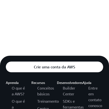
Crie uma conta da AWS
Aprenda
Recursos
Desenvolvedores
Ajuda
O que é
Conceitos
Builder
Entre
a AWS?
básicos
Center
em
contato
O que é
Treinamento
SDKs e
conosco
a
ferramentas
Centro