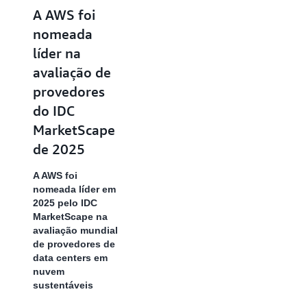
Sustentabilidade
A AWS foi
da EcoVadis
nomeada
líder na
Em 2024, a AWS
avaliação de
ficou entre as 15%
melhores do setor
provedores
de processamento
do IDC
de dados,
MarketScape
hospedagem e
atividades
de 2025
relacionadas,
obtendo uma
A AWS foi
pontuação geral de
nomeada líder em
73, colocando-nos
2025 pelo IDC
no 93.º percentil e
MarketScape na
conquistando a
avaliação mundial
medalha de prata. A
de provedores de
AWS obteve uma
data centers em
pontuação acima da
nuvem
média do setor em
sustentáveis
todas as categorias,
incluindo Meio