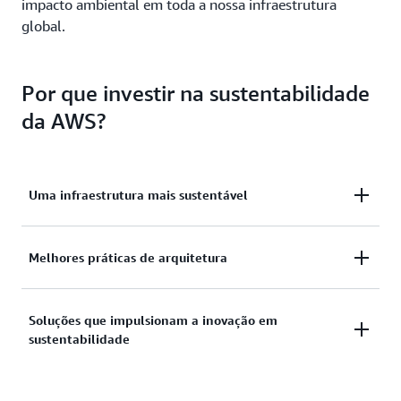
impacto ambiental em toda a nossa infraestrutura
global.
Por que investir na sustentabilidade
da AWS?
Uma infraestrutura mais sustentável
A AWS inova incansavelmente seu projeto, design e
Melhores práticas de arquitetura
operações de infraestrutura rumo ao zero carbono
líquido até 2040 e pretende ser positiva em água até
A AWS fornece as melhores práticas e orientações
Soluções que impulsionam a inovação em
2030.
sustentabilidade
técnicas para otimizar as workloads voltadas à
redução de carbono e custos.