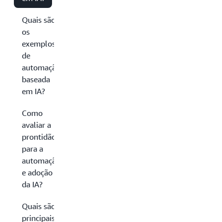
Quais são
os
exemplos
de
automação
baseada
em IA?
Como
avaliar a
prontidão
para a
automação
e adoção
da IA?
Quais são as
principais