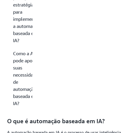
estratégias
para
implementar
a automação
baseada em
IA?
Como a AWS
pode apoiar
suas
necessidades
de
automação
baseada em
IA?
O que é automação baseada em IA?
A automação baseada em IA é o processo de usar inteligência