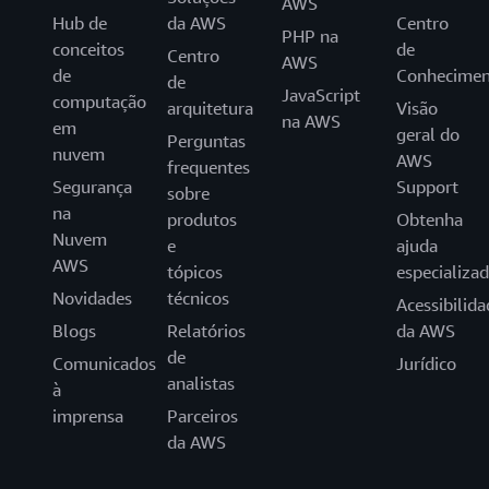
AWS
Hub de
da AWS
Centro
PHP na
conceitos
de
Centro
AWS
de
Conhecimen
de
JavaScript
computação
arquitetura
Visão
na AWS
em
geral do
Perguntas
nuvem
AWS
frequentes
Segurança
Support
sobre
na
produtos
Obtenha
Nuvem
e
ajuda
AWS
tópicos
especializa
Novidades
técnicos
Acessibilida
Blogs
Relatórios
da AWS
de
Comunicados
Jurídico
analistas
à
imprensa
Parceiros
da AWS