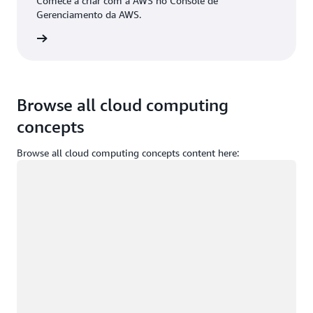
Comece a criar com a AWS no Console de
Gerenciamento da AWS.
ça login
Browse all cloud computing
concepts
Browse all cloud computing concepts content here:
Carregando