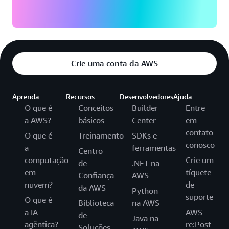
Crie uma conta da AWS
Aprenda
Recursos
Desenvolvedores
Ajuda
O que é
Conceitos
Builder
Entre
a AWS?
básicos
Center
em
contato
O que é
Treinamento
SDKs e
conosco
a
ferramentas
Centro
computação
Crie um
de
.NET na
em
tíquete
Confiança
AWS
nuvem?
de
da AWS
Python
suporte
O que é
Biblioteca
na AWS
a IA
AWS
de
Java na
agêntica?
re:Post
Soluções