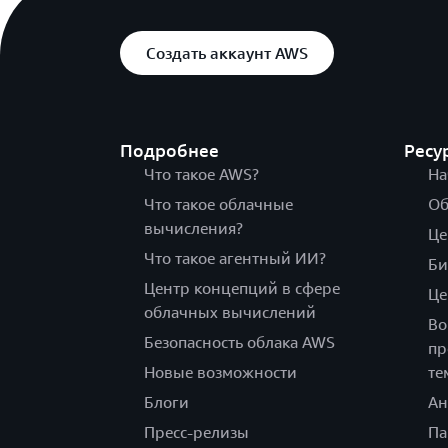
Создать аккаунт AWS
Подробнее
Ресу
Что такое AWS?
На
Что такое облачные
Об
вычисления?
Це
Что такое агентный ИИ?
Би
Центр концепций в сфере
Це
облачных вычислений
Во
Безопасность облака AWS
пр
Новые возможности
те
Блоги
Ан
Пресс-релизы
Па