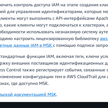
ючить контроль доступа IAM на этапе создания кла
лей для управления идентификаторами, которые мог
клиенты могут выполнять с API-интерфейсами Apach
 какие клиенты могут подключаться к кластерам, а
необходимости использовать незнакомую систему ау
бходимо настроить лицензированную библиотеку
aws
четные данные IAM в MSK
с помощью подписи запрос
тандартные функции IAM, включая теги, ключи усл
держку внешних поставщиков идентификационных д
ss Control также регистрирует события, связанные 
изменение конфигурации тем в AWS CloudTrail для 
онах, где доступно MSK.
льской документацией MSK
.