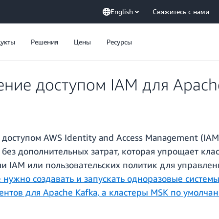
English
Свяжитесь с нами
укты
Решения
Цены
Ресурсы
ение доступом IAM для Apach
оступом AWS Identity and Access Management (IAM)
я без дополнительных затрат, которая упрощает к
ли IAM или пользовательских политик для управлен
е нужно создавать и запускать одноразовые систем
ентов для Apache Kafka, а кластеры MSK по умол