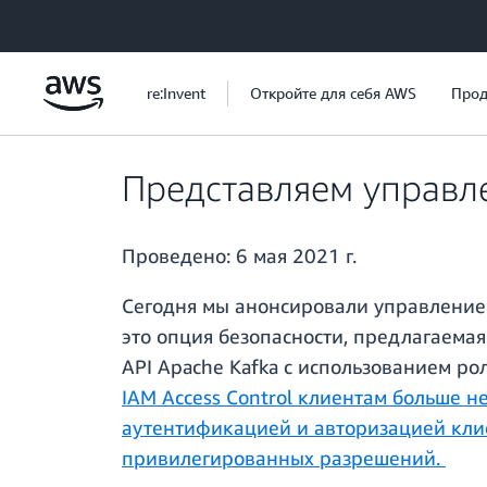
Перейти к главному контенту
re:Invent
Откройте для себя AWS
Прод
Представляем управл
Проведено:
6 мая 2021 г.
Сегодня мы анонсировали управление д
это опция безопасности, предлагаема
API Apache Kafka с использованием ро
IAM Access Control клиентам больше н
аутентификацией и авторизацией кли
привилегированных разрешений.