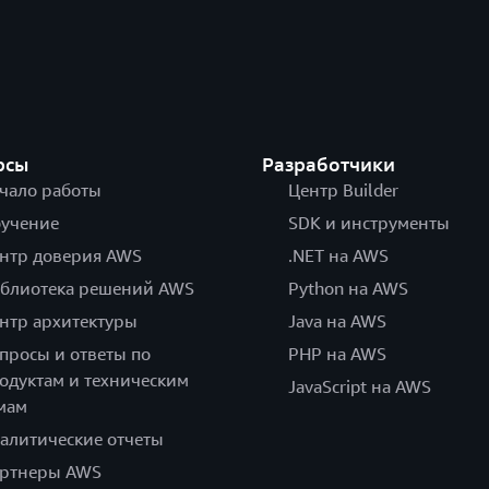
рсы
Разработчики
чало работы
Центр Builder
учение
SDK и инструменты
нтр доверия AWS
.NET на AWS
блиотека решений AWS
Python на AWS
нтр архитектуры
Java на AWS
просы и ответы по
PHP на AWS
одуктам и техническим
JavaScript на AWS
мам
алитические отчеты
ртнеры AWS