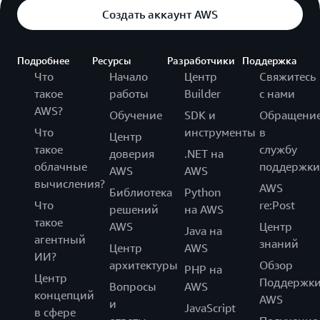
Создать аккаунт AWS
Подробнее
Ресурсы
Разработчики
Поддержка
Что
Начало
Центр
Свяжитесь
такое
работы
Builder
с нами
AWS?
Обучение
SDK и
Обращени
Что
инструменты
в
Центр
такое
службу
доверия
.NET на
облачные
поддержки
AWS
AWS
вычисления?
AWS
Библиотека
Python
Что
re:Post
решений
на AWS
такое
AWS
Центр
Java на
агентный
знаний
Центр
AWS
ИИ?
архитектуры
Обзор
PHP на
Центр
Поддержк
Вопросы
AWS
концепций
AWS
и
JavaScript
в сфере