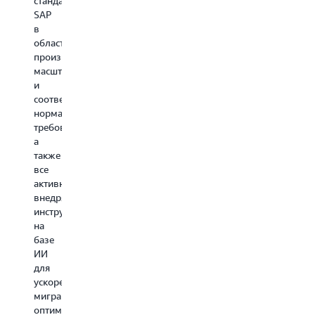
стандартам
SAP
в
области
производительности,
масштабируемости
и
соответствия
нормативным
требованиям,
а
также
все
активнее
внедряют
инструменты
на
базе
ИИ
для
ускорения
миграции,
оптимизации