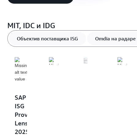
MIT, IDC и IDG
Объектив поставщика ISG
Omdia на радаре
Отчет
IDC
SAP
Omdia
Gartne
|
ISG
|
|
Amazon
Provider
Amazon
Магич
Web
Lens
Web
квадр
Services
2025:
Services
2025 г
запускает