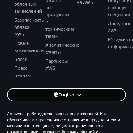
ответы
Получение
на AWS
облачных
по
помощи
вычислений
продуктам
специалист
Безопасность
и
Доступност
облака
техническим
AWS
AWS
темам
Юридическ
Новые
Аналитические
информац
возможности
отчеты
Блоги
Партнеры
Пресс-
AWS
релизы
English
Amazon – работодатель равных возможностей. Мы
обеспечиваем справедливое отношение к представителям
меньшинств, женщинам, лицам с ограниченными
возможностями, ветеранам боевых действий и