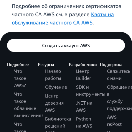
Подробнее об ограничениях сертификатов
частного CA AWS см. в разделе
Квоты на
обслуживание частного CA AWS
.
Создать аккаунт AWS
Подробнее
Ресурсы
Разработчики
Поддержка
Что
Начало
Центр
Свяжитесь
такое
работы
Builder
с нами
AWS?
Обучение
SDK и
Обращени
Что
инструменты
в
Центр
такое
службу
доверия
.NET на
облачные
поддержки
AWS
AWS
вычисления?
AWS
Библиотека
Python
Что
re:Post
решений
на AWS
такое