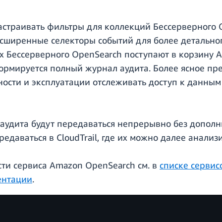
настраивать фильтры для коллекций Бессерверного 
расширенные селекторы событий для более детальн
х Бессерверного OpenSearch поступают в корзину A
рмируется полный журнал аудита. Более ясное пред
ности и эксплуатации отслеживать доступ к данным
 аудита будут передаваться непрерывно без дополн
даваться в CloudTrail, где их можно далее анализ
ти сервиса Amazon OpenSearch см. в
списке сервис
ентации
.