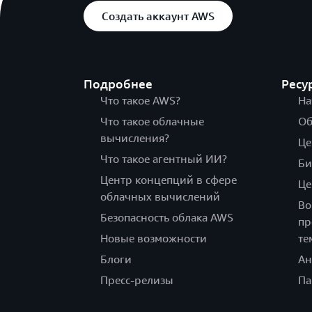
Создать аккаунт AWS
Подробнее
Ресу
Что такое AWS?
На
Что такое облачные
Об
вычисления?
Це
Что такое агентный ИИ?
Би
Центр концепций в сфере
Це
облачных вычислений
Во
Безопасность облака AWS
пр
Новые возможности
те
Блоги
Ан
Пресс-релизы
Па