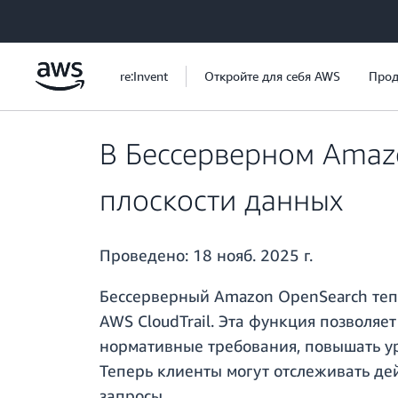
Перейти к главному контенту
re:Invent
Откройте для себя AWS
Прод
В Бессерверном Amaz
плоскости данных
Проведено:
18 нояб. 2025 г.
Бессерверный Amazon OpenSearch теп
AWS CloudTrail. Эта функция позволяе
нормативные требования, повышать ур
Теперь клиенты могут отслеживать де
запросы.