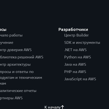
рсы
Разработчики
чало работы
Центр Builder
учение
SDK и инструменты
нтр доверия AWS
.NET на AWS
блиотека решений AWS
Python на AWS
нтр архитектуры
Java на AWS
просы и ответы по
PHP на AWS
одуктам и техническим
JavaScript на AWS
мам
алитические отчеты
ртнеры AWS
К началу