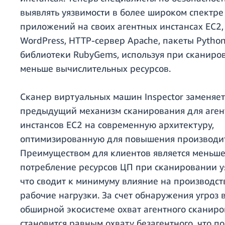
выявлять уязвимости в более широком спектре
приложений на своих агентных инстансах EC2,
WordPress, HTTP-сервер Apache, пакеты Python
библиотеки RubyGems, используя при сканиро
меньше вычислительных ресурсов.
Сканер виртуальных машин Inspector заменяет
предыдущий механизм сканирования для аге
инстансов EC2 на современную архитектуру,
оптимизированную для повышения производит
Преимуществом для клиентов является меньш
потребление ресурсов ЦП при сканировании у
что сводит к минимуму влияние на производс
рабочие нагрузки. За счет обнаружения угроз 
обширной экосистеме охват агентного сканир
становится равным охвату безагентного, что п