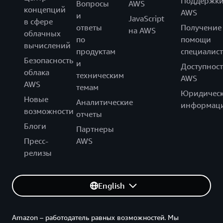
Поддержк
Вопросы
AWS
концепций
AWS
и
JavaScript
в сфере
ответы
Получение
на AWS
облачных
по
помощи
вычислений
продуктам
специалист
Безопасность
и
Доступност
облака
техническим
AWS
AWS
темам
Юридическ
Новые
Аналитические
информац
возможности
отчеты
Блоги
Партнеры
Пресс-
AWS
релизы
English
Amazon – работодатель равных возможностей. Мы