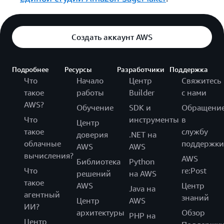
Создать аккаунт AWS
Подробнее
Ресурсы
Разработчики
Поддержка
Что
Начало
Центр
Свяжитесь
такое
работы
Builder
с нами
AWS?
Обучение
SDK и
Обращени
Что
инструменты
в
Центр
такое
службу
доверия
.NET на
облачные
поддержки
AWS
AWS
вычисления?
AWS
Библиотека
Python
Что
re:Post
решений
на AWS
такое
AWS
Центр
Java на
агентный
знаний
Центр
AWS
ИИ?
архитектуры
Обзор
PHP на
Центр