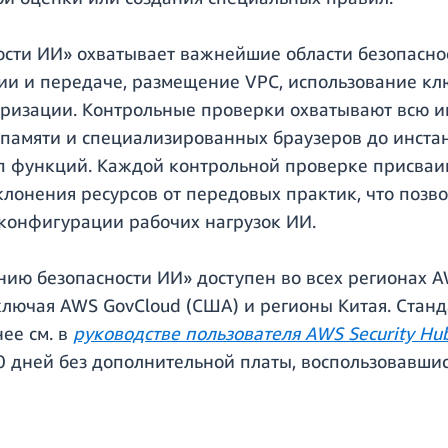
сти ИИ» охватывает важнейшие области безопаснос
и и передаче, размещение VPC, использование клю
оризации. Контрольные проверки охватывают всю и
 памяти и специализированных браузеров до инстан
п функций. Каждой контрольной проверке присваи
клонения ресурсов от передовых практик, что позв
конфигурации рабочих нагрузок ИИ.
ию безопасности ИИ» доступен во всех регионах A
ключая AWS GovCloud (США) и регионы Китая. Станд
нее см. в
руководстве пользователя AWS Security H
0 дней без дополнительной платы, воспользовавши