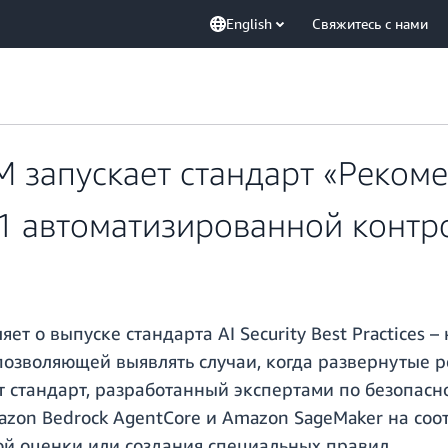
English
Свяжитесь с нами
M запускает стандарт «Реком
31 автоматизированной конт
ет о выпуске стандарта AI Security Best Practices 
позволяющей выявлять случаи, когда развернутые р
т стандарт, разработанный экспертами по безопасн
azon Bedrock AgentCore и Amazon SageMaker на с
ой оценки или создания специальных правил.