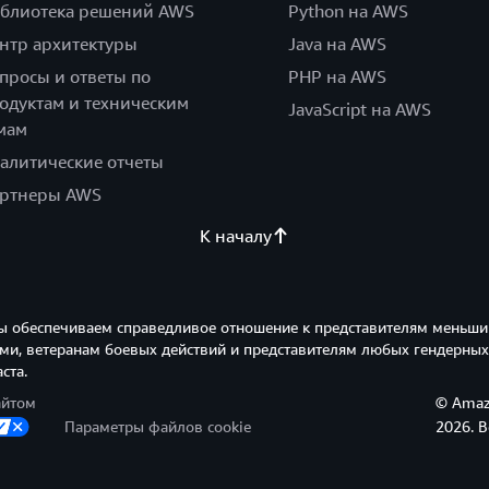
блиотека решений AWS
Python на AWS
нтр архитектуры
Java на AWS
просы и ответы по
PHP на AWS
одуктам и техническим
JavaScript на AWS
мам
алитические отчеты
ртнеры AWS
К началу
ы обеспечиваем справедливое отношение к представителям меньши
и, ветеранам боевых действий и представителям любых гендерных
ста.
айтом
© Amazo
Параметры файлов cookie
2026. 