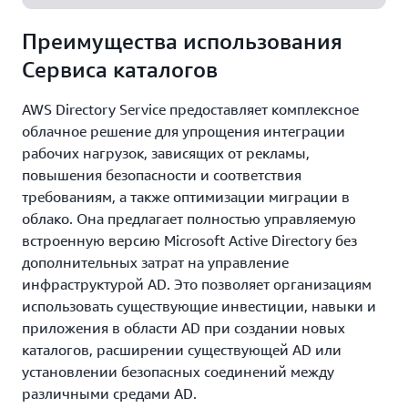
политики AD, получая преимущества полностью
помощью задач автономного управления.
управляемой встроенной службы Active Directory
Преимущества использования
на базе Windows Server. Обеспечьте
Сервиса каталогов
единообразный пользовательский интерфейс и
подход к управлению в локальных и облачных
AWS Directory Service предоставляет комплексное
средах.
облачное решение для упрощения интеграции
рабочих нагрузок, зависящих от рекламы,
повышения безопасности и соответствия
требованиям, а также оптимизации миграции в
облако. Она предлагает полностью управляемую
встроенную версию Microsoft Active Directory без
дополнительных затрат на управление
инфраструктурой AD. Это позволяет организациям
использовать существующие инвестиции, навыки и
приложения в области AD при создании новых
каталогов, расширении существующей AD или
установлении безопасных соединений между
различными средами AD.