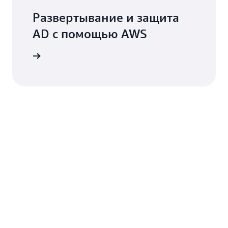
Развертывание и защита
AD с помощью AWS
рограмму