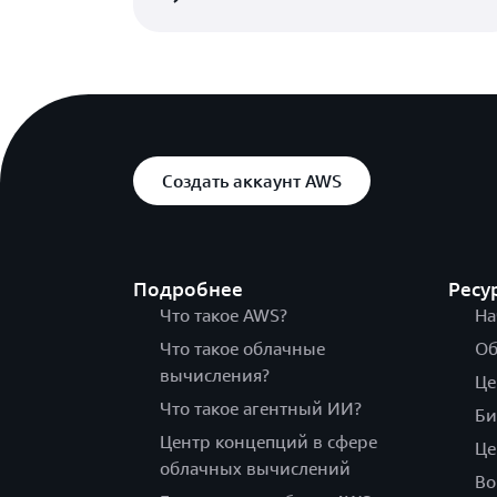
Миннеаполис,
Торонто, Онтар
Миннесота
Вашингтон, окр
Монреаль, Квебек
Колумбия
Создать аккаунт AWS
Подробнее
Ресу
Что такое AWS?
На
Что такое облачные
Об
вычисления?
Це
Что такое агентный ИИ?
Би
Центр концепций в сфере
Це
облачных вычислений
Во