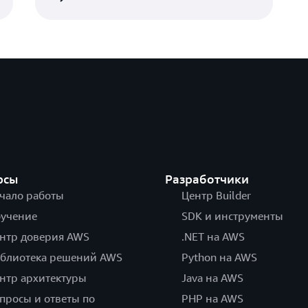
ио
уг
рсы
Разработчики
чало работы
Центр Builder
учение
SDK и инструменты
нтр доверия AWS
.NET на AWS
блиотека решений AWS
Python на AWS
нтр архитектуры
Java на AWS
просы и ответы по
PHP на AWS