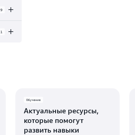
9
31
31
сси
-Йорк
Обучение
Актуальные ресурсы,
жерси
которые помогут
развить навыки