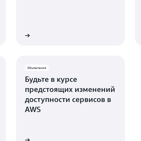
а
чение AWS
Сеть партнеров A
гон
ика
, Юта
Объявления
Будьте в курсе
предстоящих изменений
доступности сервисов в
он
AWS
иана
сури
рида
дукта AWS