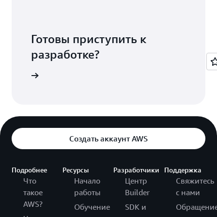
Готовы приступить к
разработке?
 AWS WAF
Создать аккаунт AWS
Подробнее
Ресурсы
Разработчики
Поддержка
Что
Начало
Центр
Свяжитесь
такое
работы
Builder
с нами
AWS?
Обучение
SDK и
Обращени