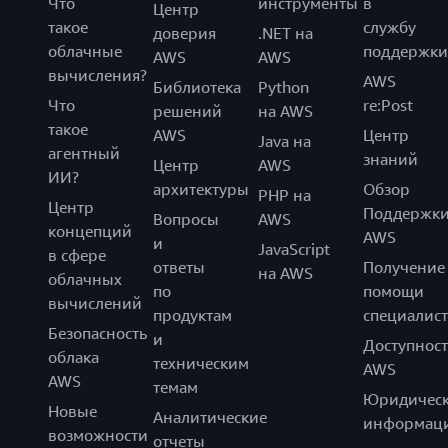
Что
инструменты
в
Центр
такое
службу
доверия
.NET на
облачные
поддержки
AWS
AWS
вычисления?
AWS
Библиотека
Python
Что
re:Post
решений
на AWS
такое
AWS
Центр
Java на
агентный
знаний
Центр
AWS
ИИ?
архитектуры
Обзор
PHP на
Центр
Поддержк
Вопросы
AWS
концепций
AWS
и
JavaScript
в сфере
ответы
Получение
на AWS
облачных
по
помощи
вычислений
продуктам
специалист
Безопасность
и
Доступност
облака
техническим
AWS
AWS
темам
Юридическ
Новые
Аналитические
информац
возможности
отчеты