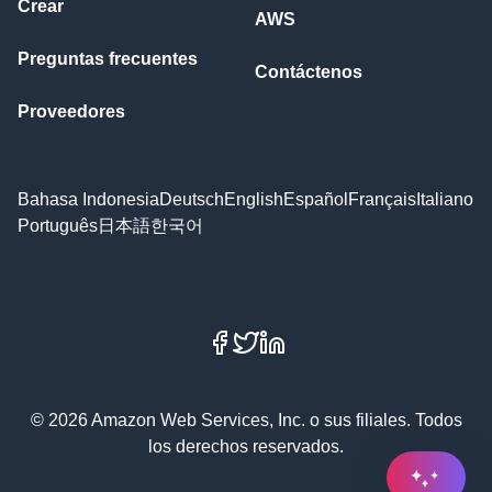
Crear
AWS
Preguntas frecuentes
Contáctenos
Proveedores
Bahasa Indonesia
Deutsch
English
Español
Français
Italiano
Português
日本語
한국어
Facebook
X
LinkedIn
© 2026 Amazon Web Services, Inc. o sus filiales. Todos
los derechos reservados.