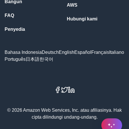
Bangun
AWS
FAQ
Hubungi kami
Penyedia
Bahasa Indonesia
Deutsch
English
Español
Français
Italiano
Português
日本語
한국어
Facebook
X
LinkedIn
© 2026 Amazon Web Services, Inc. atau afiliasinya. Hak
cipta dilindungi undang-undang.