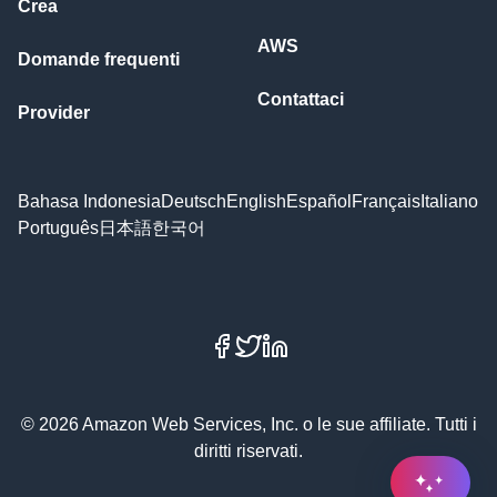
Crea
AWS
Domande frequenti
Contattaci
Provider
Bahasa Indonesia
Deutsch
English
Español
Français
Italiano
Português
日本語
한국어
Facebook
X
LinkedIn
© 2026 Amazon Web Services, Inc. o le sue affiliate. Tutti i
diritti riservati.